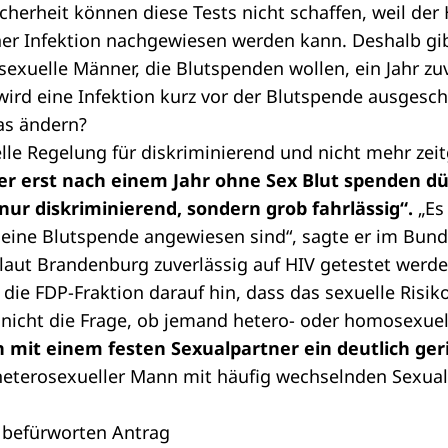
erheit können diese Tests nicht schaffen, weil der 
er Infektion nachgewiesen werden kann. Deshalb gibt
exuelle Männer, die Blutspenden wollen, ein Jahr zu
ird eine Infektion kurz vor der Blutspende ausgesch
as ändern?
elle Regelung für diskriminierend und nicht mehr ze
 erst nach einem Jahr ohne Sex Blut spenden dürf
ur diskriminierend, sondern grob fahrlässig“.
„Es 
f eine Blutspende angewiesen sind“, sagte er im Bund
aut Brandenburg zuverlässig auf HIV getestet werde
 die FDP-Fraktion darauf hin, dass das sexuelle Risik
nicht die Frage, ob jemand hetero- oder homosexuell
mit einem festen Sexualpartner ein deutlich geri
 heterosexueller Mann mit häufig wechselnden Sexual
 befürworten Antrag