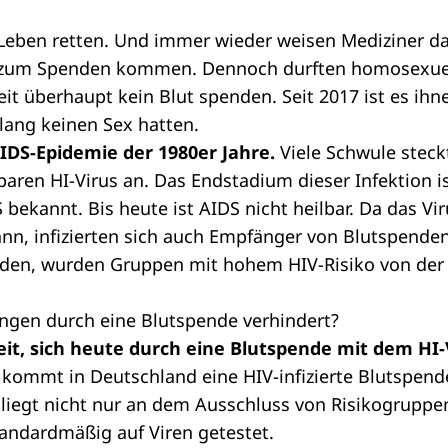
eben retten. Und immer wieder weisen Mediziner dar
e zum Spenden kommen. Dennoch durften homosexue
it überhaupt kein Blut spenden. Seit 2017 ist es ihne
 lang keinen Sex hatten.
AIDS-Epidemie der 1980er Jahre.
Viele Schwule steck
aren HI-Virus an. Das Endstadium dieser Infektion is
ekannt. Bis heute ist AIDS nicht heilbar. Da das Vir
nn, infizierten sich auch Empfänger von Blutspende
iden, wurden Gruppen mit hohem HIV-Risiko von der
gen durch eine Blutspende verhindert?
it, sich heute durch eine Blutspende mit dem HI-V
 kommt in Deutschland eine HIV-infizierte Blutspende
 liegt nicht nur an dem Ausschluss von Risikogrupp
andardmäßig auf Viren getestet.