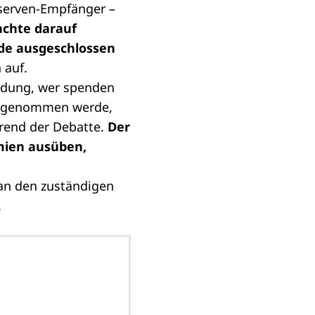
nserven-Empfänger –
chte darauf
de ausgeschlossen
 auf.
idung, wer spenden
 angenommen werde,
hrend der Debatte.
Der
mien ausüben,
an den zuständigen
.