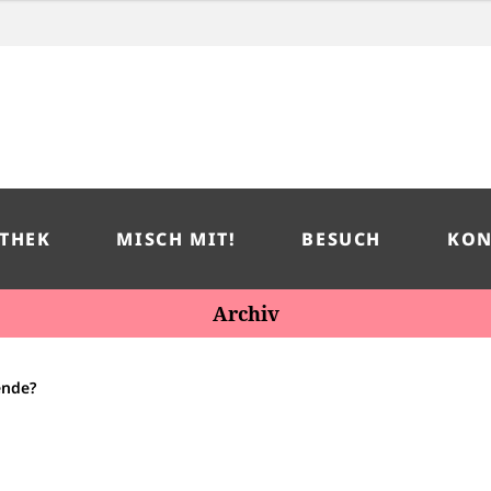
THEK
MISCH MIT!
BESUCH
KON
Archiv
ende?