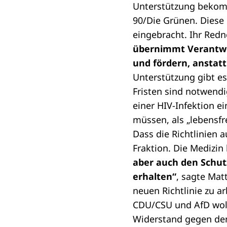
Unterstützung bekom
90/Die Grünen. Diese
eingebracht. Ihr Red
übernimmt Verantwor
und fördern, anstat
Unterstützung gibt e
Fristen sind notwend
einer HIV-Infektion ei
müssen, als „lebensf
Dass die Richtlinien 
Fraktion. Die Medizin
aber auch den Schut
erhalten“
, sagte Mat
neuen Richtlinie zu ar
CDU/CSU und AfD woll
Widerstand gegen den