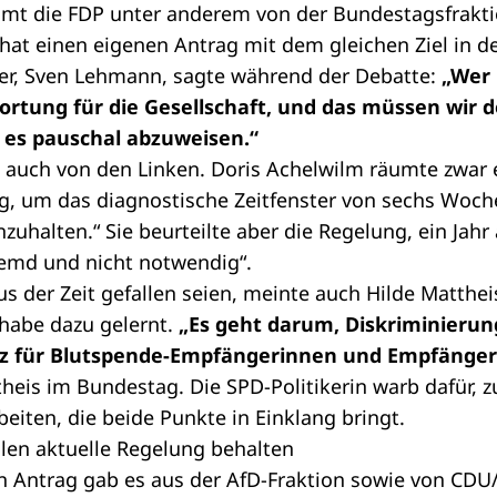
mt die FDP unter anderem von der Bundestagsfrakt
 hat einen eigenen
Antrag
mit dem gleichen Ziel in 
ner, Sven Lehmann, sagte während der Debatte:
„Wer 
tung für die Gesellschaft, und das müssen wir 
t es pauschal abzuweisen.“
s auch von den Linken. Doris Achelwilm räumte zwar 
ig, um das diagnostische Zeitfenster von sechs Wo
nzuhalten.“ Sie beurteilte aber die Regelung, ein Jahr
remd und nicht notwendig“.
aus der Zeit gefallen seien, meinte auch Hilde Matthe
 habe dazu gelernt.
„Es geht darum, Diskriminierun
z für Blutspende-Empfängerinnen und Empfänger
theis im Bundestag. Die SPD-Politikerin warb dafür,
beiten, die beide Punkte in Einklang bringt.
en aktuelle Regelung behalten
 Antrag gab es aus der AfD-Fraktion sowie von CDU