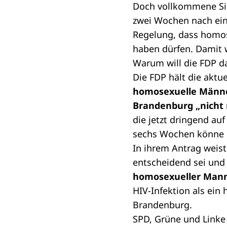
Doch vollkommene Sich
zwei Wochen nach ein
Regelung, dass homos
haben dürfen. Damit w
Warum will die FDP d
Die FDP hält die aktu
homosexuelle Männer
Brandenburg „nicht n
die jetzt dringend au
sechs Wochen könne l
In ihrem
Antrag
weist
entscheidend sei und 
homosexueller Mann 
HIV-Infektion als ein
Brandenburg.
SPD, Grüne und Linke