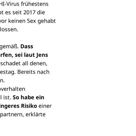
HI-Virus frühestens
 es seit 2017 die
vor keinen Sex gehabt
lossen.
itgemäß.
Dass
en, sei laut Jens
schadet all denen,
estag. Bereits nach
n.
overhalten
 ist.
So habe ein
ngeres Risiko
einer
partnern, erklärte