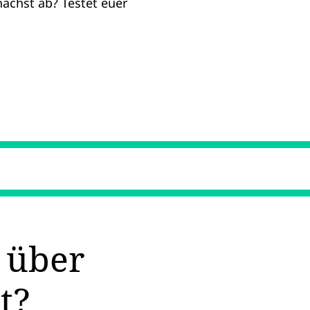
ächst ab? Testet euer
 über
t?