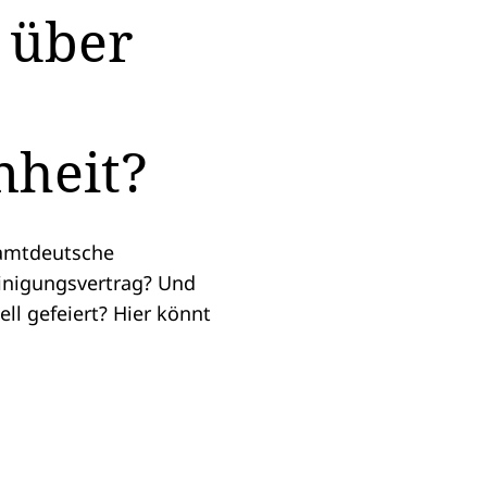
 über
nheit?
samtdeutsche
inigungsvertrag? Und
ll gefeiert? Hier könnt