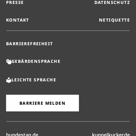
PRESSE
DATENSCHUTZ
KONTAKT
NETIQUETTE
BARRIEREFREIHEIT
GEBÄRDENSPRACHE
LEICHTE SPRACHE
BARRIERE MELDEN
(öffnet in neuem Reiter)
(ö
bundestag.de
kuppelkucker.de