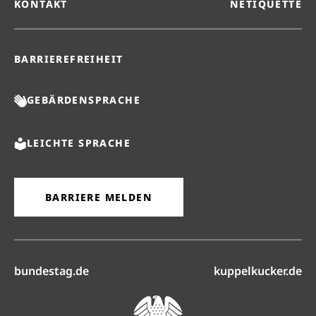
KONTAKT
NETIQUETTE
BARRIEREFREIHEIT
GEBÄRDENSPRACHE
LEICHTE SPRACHE
BARRIERE MELDEN
(öffnet in neuem Reiter)
(ö
bundestag.de
kuppelkucker.de