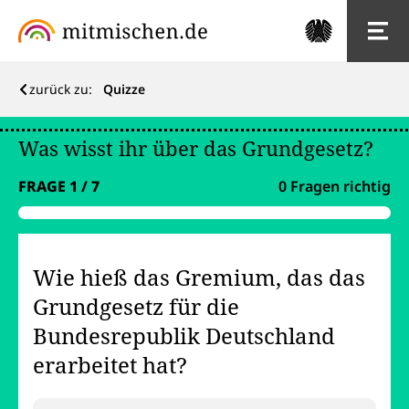
zurück zu:
Quizze
Was wisst ihr über das Grundgesetz?
Zur Teilnahme an unserem Gewinnspiel beantworte alle Fr
FRAGE
1
/
7
0
Frage
n
richtig
Wie hieß das Gremium, das das
Grundgesetz für die
Bundesrepublik Deutschland
erarbeitet hat?