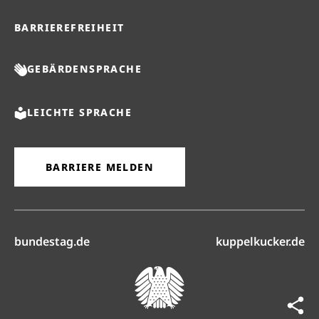
BARRIEREFREIHEIT
GEBÄRDENSPRACHE
LEICHTE SPRACHE
BARRIERE MELDEN
(öffnet in neuem Reiter)
(ö
bundestag.de
kuppelkucker.de