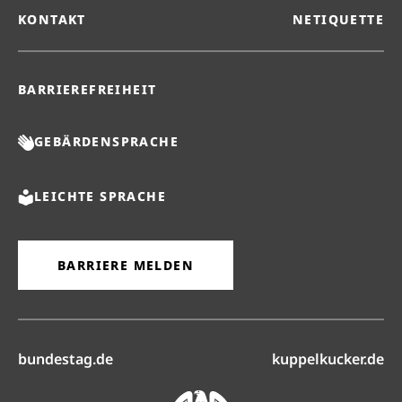
KONTAKT
NETIQUETTE
BARRIEREFREIHEIT
GEBÄRDENSPRACHE
LEICHTE SPRACHE
BARRIERE MELDEN
(öffnet in neuem Reiter)
(ö
bundestag.de
kuppelkucker.de