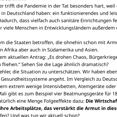
r trifft die Pandemie in der Tat besonders hart, weil
er in Deutschland haben: ein funktionierendes und le
durch, dass vielfach auch sanitäre Einrichtungen feh
r viele Menschen in Entwicklungsländern außerdem 
lem die Staaten betroffen, die ohnehin schon mit Ar
in Afrika aber auch in Südamerika und Asien.
nem aktuellen Antrag: „Es drohen Chaos, Bürgerkrie
liehen.“ Sehen Sie die Lage ähnlich dramatisch?
Fehler, die Situation zu unterschätzen. Wir haben ebe
e Gesundheitssysteme angeht. Im Vergleich zu Deuts
dern extrem wenige Intensivbetten, Atemgeräte oder 
ali gibt es zum Beispiel vier Beatmungsgeräte für 1
ürlich eine Menge Folgeeffekte dazu:
Die Wirtschaf
hre Arbeitsplätze, das verstärkt die Armut in die
fen? Und was tun wir aktuell schon?