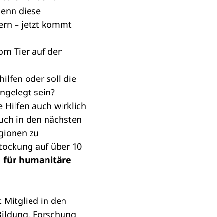
Denn diese
ern – jetzt kommt
vom Tier auf den
ilfen oder soll die
angelegt sein?
e Hilfen auch wirklich
uch in den nächsten
gionen zu
stockung auf über 10
n für humanitäre
t Mitglied in den
Bildung, Forschung