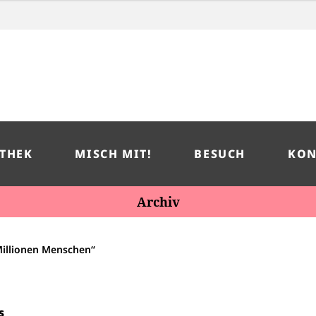
THEK
MISCH MIT!
BESUCH
KON
Archiv
Millionen Menschen“
s