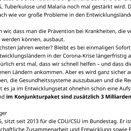
, Tuberkulose und Malaria
noch mal gestärkt wird. 
nach wie vor große Probleme in den Entwicklungsländ
rn wir, dass man die Prävention bei Krankheiten, die 
 werden können, ausbaut.
hsten Jahren weiter? Bleibt es bei einmaligen Soforth
wicklungsländern in der Corona-Krise längerfristig 
ürlich erst mal, dass wir schnell helfen – und dass di
ffenen Ländern ankommen. Aber es wird ganz sicher a
eiben, die Gesundheitssysteme auszubauen und die Re
hat es ja im Entwicklungsetat ohnehin schon eine Auf
und
im Konjunkturpaket sind zusätzlich 3 Milliarde
ger
, sitzt seit 2013 für die CDU/CSU im Bundestag. Er is
schaftliche Zusammenarbeit und Entwicklung sowie 