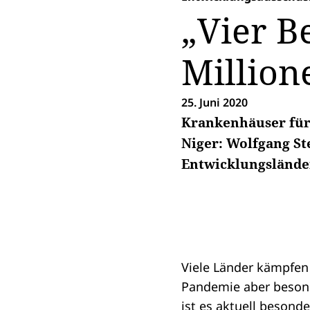
„Vier B
Millio
25. Juni 2020
Krankenhäuser für 
Niger: Wolfgang St
Entwicklungsländer
Viele Länder kämpfen 
Pandemie aber besond
ist es aktuell besond