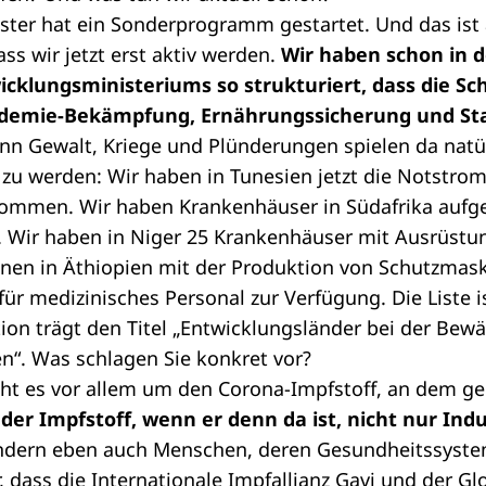
ster hat ein Sonderprogramm gestartet. Und das ist 
dass wir jetzt erst aktiv werden.
Wir haben schon in d
icklungsministeriums so strukturiert, dass die S
demie-Bekämpfung, Ernährungssicherung und Stab
nn Gewalt, Kriege und Plünderungen spielen da natür
zu werden: Wir haben in Tunesien jetzt die Notstrom
mmen. Wir haben Krankenhäuser in Südafrika aufgeb
. Wir haben in Niger 25 Krankenhäuser mit Ausrüstun
nen in Äthiopien mit der Produktion von Schutzmask
ür medizinisches Personal zur Verfügung. Die Liste is
tion trägt den Titel „Entwicklungsländer bei der Bew
n“. Was schlagen Sie konkret vor?
ht es vor allem um den Corona-Impfstoff, an dem ge
s der Impfstoff, wenn er denn da ist, nicht nur Ind
ndern eben auch Menschen, deren Gesundheitssystem 
, dass die
Internationale Impfallianz Gavi
und der
Gl