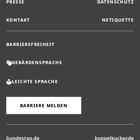
PRESSE
DATENSCHUTZ
KONTAKT
NETIQUETTE
BARRIEREFREIHEIT
GEBÄRDENSPRACHE
LEICHTE SPRACHE
BARRIERE MELDEN
(öffnet in neuem Reiter)
(ö
bundestag.de
kuppelkucker.de