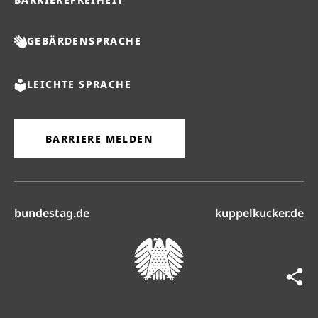
GEBÄRDENSPRACHE
LEICHTE SPRACHE
BARRIERE MELDEN
(öffnet in neuem Reiter)
(ö
bundestag.de
kuppelkucker.de