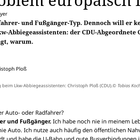
oblem europäisch 
yer
dfahrer- und Fußgänger-Typ. Dennoch will er k
Lkw-Abbiegeassistenten: der CDU-Abgeordnete 
agt, warum.
 beim Lkw-Abbiegeassistenten: Christoph Ploß (CDU).
© Tobias Koc
her Auto- oder Radfahrer?
rer und Fußgänger.
Ich habe noch nie in meinem Le
nie Auto. Ich nutze auch häufig den öffentlichen Nah
dt und habe die U-Bahn und gute Busverbindungen i