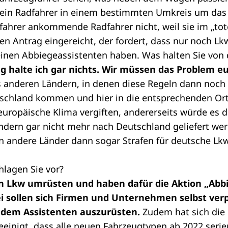
ein Radfahrer in einem bestimmten Umkreis um das 
ahrer ankommende Radfahrer nicht, weil sie im „tot
n Antrag eingereicht, der fordert, dass nur noch Lk
 einen Abbiegeassistenten haben. Was halten Sie von
g halte ich gar nichts. Wir müssen das Problem e
 anderen Ländern, in denen diese Regeln dann noch n
schland kommen und hier in die entsprechenden Ort
europäische Klima vergiften, andererseits würde es d
ndern gar nicht mehr nach Deutschland geliefert we
n andere Länder dann sogar Strafen für deutsche Lk
hlagen Sie vor?
n Lkw umrüsten und haben dafür die Aktion „Abbi
 sollen sich Firmen und Unternehmen selbst verpf
 dem Assistenten auszurüsten.
Zudem hat sich die 
 geeinigt, dass alle neuen Fahrzeugtypen ab 2022 ser