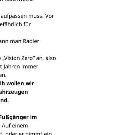
n aufpassen muss. Vor
fährlich für
kann man Radler
 „Vision Zero“ an, also
it Jahren immer
en.
lb wollen wir
 Fahrzeugen
ind.
 Fußgänger im
.
Auf einem
, oder er nimmt ein