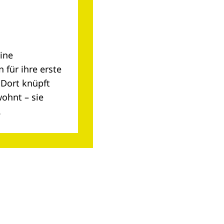
eine
 für ihre erste
 Dort knüpft
wohnt – sie
.