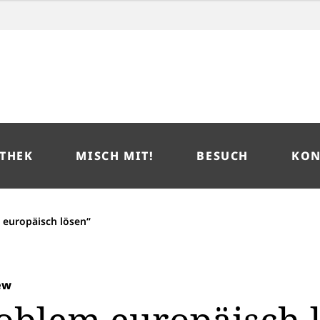
THEK
MISCH MIT!
BESUCH
KON
 europäisch lösen“
ew