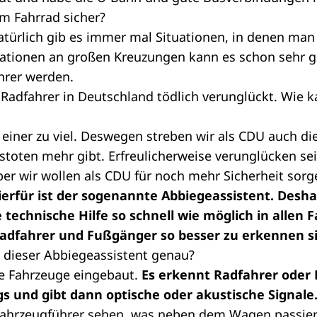
em Fahrrad sicher?
atürlich gib es immer mal Situationen, in denen ma
uationen an großen Kreuzungen kann es schon sehr ge
hrer werden.
 Radfahrer in Deutschland tödlich verunglückt. Wie 
 einer zu viel. Deswegen streben wir als CDU auch die
stoten mehr gibt. Erfreulicherweise verunglücken se
er wir wollen als CDU für noch mehr Sicherheit sorg
erfür ist der sogenannte Abbiegeassistent. Desha
e technische Hilfe so schnell wie möglich in allen
Radfahrer und Fußgänger so besser zu erkennen s
n dieser Abbiegeassistent genau?
ie Fahrzeuge eingebaut.
Es erkennt Radfahrer oder
s und gibt dann optische oder akustische Signale
Fahrzeugführer sehen, was neben dem Wagen passiert