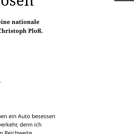
lösen“
eine nationale
Christoph Ploß.
h
ben ein Auto besessen
verkehr, denn ich
n Reichweite.