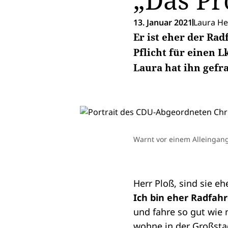
„Das Pr
13. Januar 2021
Laura He
Er ist eher der Ra
Pflicht für einen 
Laura hat ihn gefr
Warnt vor einem Alleingang
Herr Ploß, sind sie e
Ich bin eher Radfah
und fahre so gut wie 
wohne in der Großsta