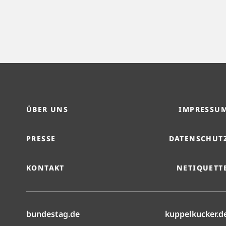
ÜBER UNS
IMPRESSU
PRESSE
DATENSCHUT
KONTAKT
NETIQUETT
(öffnet in neuem Reiter)
bundestag.de
kuppelkucker.d