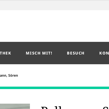
THEK
MISCH MIT!
BESUCH
KON
ann, Sören