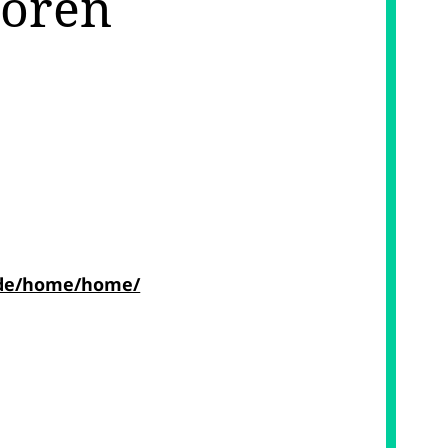
Sören
(öffnet in neuem Reiter)
.de/home/home/
ffnen
en