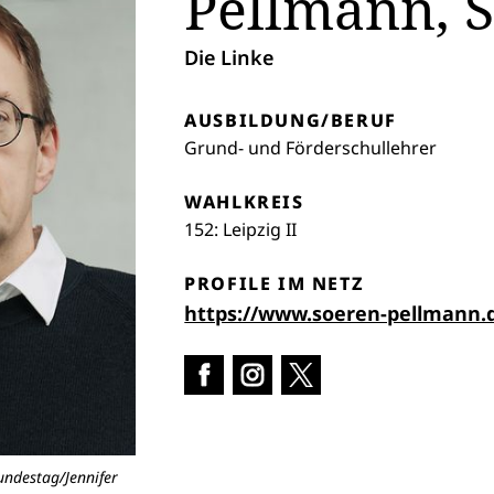
Pellmann, 
Die Linke
AUSBILDUNG/BERUF
Grund- und Förderschullehrer
WAHLKREIS
152: Leipzig II
PROFILE IM NETZ
https://www.soeren-pellmann
Facebook in neuem Reiter öffnen
Instagram in neuem Reiter ö
X in neuem Reiter öffn
undestag/Jennifer