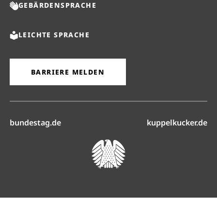
GEBÄRDENSPRACHE
LEICHTE SPRACHE
BARRIERE MELDEN
(öffnet in neuem Reiter)
(ö
bundestag.de
kuppelkucker.de