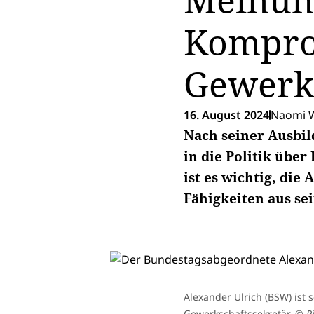
Meinun
Komprom
Gewerks
16. August 2024
Naomi W
Nach seiner Ausbi
in die Politik übe
ist es wichtig, di
Fähigkeiten aus se
Alexander Ulrich (BSW) ist
Gewerkschaftssekretär.
© Pi