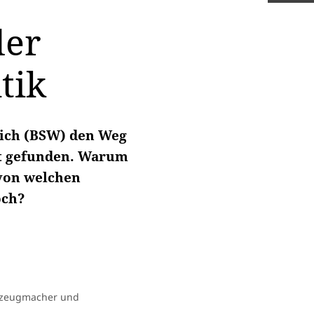
der
tik
ich (BSW) den Weg
aft gefunden. Warum
 von welchen
och?
rkzeugmacher und