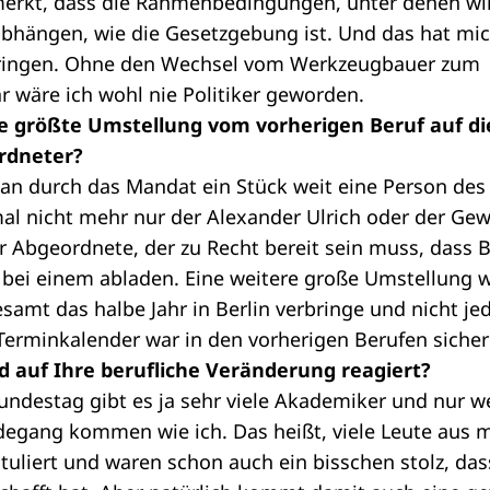
gemerkt, dass die Rahmenbedingungen, unter denen wi
bhängen, wie die Gesetzgebung ist. Und das hat mi
ubringen. Ohne den Wechsel vom Werkzeugbauer zum
 wäre ich wohl nie Politiker geworden.
ie größte Umstellung vom vorherigen Beruf auf die
rdneter?
man durch das Mandat ein Stück weit eine Person des
mal nicht mehr nur der Alexander Ulrich oder der Ge
r Abgeordnete, der zu Recht bereit sein muss, dass
bei einem abladen. Eine weitere große Umstellung wa
amt das halbe Jahr in Berlin verbringe und nicht je
Terminkalender war in den vorherigen Berufen sicher 
d auf Ihre berufliche Veränderung reagiert?
undestag gibt es ja sehr viele Akademiker und nur w
egang kommen wie ich. Das heißt, viele Leute aus 
uliert und waren schon auch ein bisschen stolz, dass