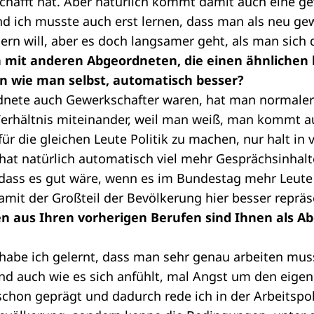
chafft hat. Aber natürlich kommt damit auch eine g
d ich musste auch erst lernen, dass man als neu ge
ern will, aber es doch langsamer geht, als man sich
 mit anderen Abgeordneten, die einen ähnlichen 
n wie man selbst, automatisch besser?
nete auch Gewerkschafter waren, hat man normaler
erhältnis miteinander, weil man weiß, man kommt a
ür die gleichen Leute Politik zu machen, nur halt in
hat natürlich automatisch viel mehr Gesprächsinhalt
 dass es gut wäre, wenn es im Bundestag mehr Leute
amit der Großteil der Bevölkerung hier besser repräs
n aus Ihren vorherigen Berufen sind Ihnen als A
abe ich gelernt, dass man sehr genau arbeiten muss
und auch wie es sich anfühlt, mal Angst um den eigen
chon geprägt und dadurch rede ich in der Arbeitspoli