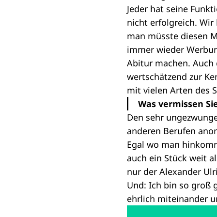
Jeder hat seine Funkt
nicht erfolgreich. W
man müsste diesen Me
immer wieder Werbung
Abitur machen. Auch d
wertschätzend zur Ke
mit vielen Arten des 
Was vermissen Si
Den sehr ungezwunge
anderen Berufen anon
Egal wo man hinkommt
auch ein Stück weit 
nur der Alexander Ulr
Und: Ich bin so groß 
ehrlich miteinander um