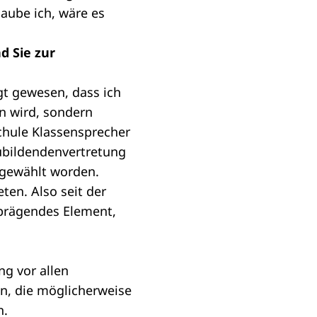
aube ich, wäre es
d Sie zur
gt gewesen, dass ich
n wird, sondern
chule Klassensprecher
zubildendenvertretung
 gewählt worden.
en. Also seit der
 prägendes Element,
ng vor allen
n, die möglicherweise
n.