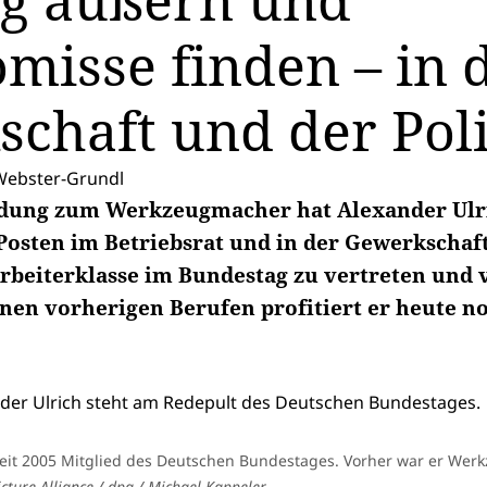
g äußern und
isse finden – in 
chaft und der Poli
ebster-Grundl
ldung zum Werkzeugmacher hat Alexander Ulr
r Posten im Betriebsrat und in der Gewerksch
e Arbeiterklasse im Bundestag zu vertreten und
inen vorherigen Berufen profitiert er heute n
 seit 2005 Mitglied des Deutschen Bundestages. Vorher war er We
cture Alliance / dpa / Michael Kappeler