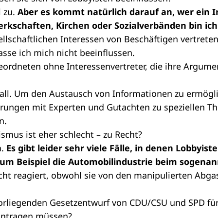
l zu.
Aber es kommt natürlich darauf an, wer ein 
erkschaften, Kirchen oder Sozialverbänden bin i
ellschaftlichen Interessen von Beschäftigen vertreten
asse ich mich nicht beeinflussen.
geordneten ohne Interessenvertreter, die ihre Argume
 Fall. Um den Austausch von Informationen zu ermögl
rungen mit Experten und Gutachten zu speziellen 
n.
mus ist eher schlecht – zu Recht?
n.
Es gibt leider sehr viele Fälle, in denen Lobbyist
m Beispiel die Automobilindustrie beim sogenan
nicht reagiert, obwohl sie von den manipulierten Abga
orliegenden Gesetzentwurf von CDU/CSU und SPD für e
eintragen müssen?