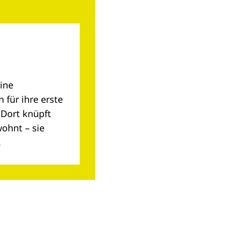
eine
 für ihre erste
 Dort knüpft
wohnt – sie
.