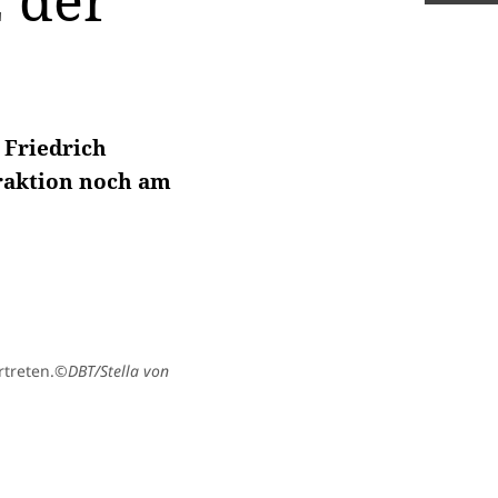
 der
 Friedrich
Fraktion noch am
rtreten.
©DBT/Stella von