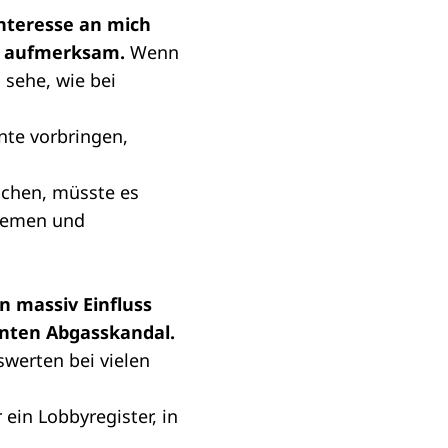
Interesse an mich
ch aufmerksam.
Wenn
 sehe, wie bei
nte vorbringen,
ichen, müsste es
Themen und
en massiv Einfluss
nten Abgasskandal.
swerten bei vielen
in Lobbyregister, in