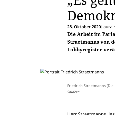
„Es geh
Demokr
28. Oktober 2020
Laura 
Die Arbeit im Parl
Straetmanns von de
Lobbyregister verä
Friedrich Straetmanns (Die 
Saldern
Herr Straetmanns, las