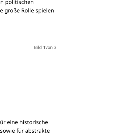
en politischen
e große Rolle spielen
das
uch
Bild 1
Bild 2
Bild 3
von 3
von 3
von 3
ür eine historische
sowie für abstrakte