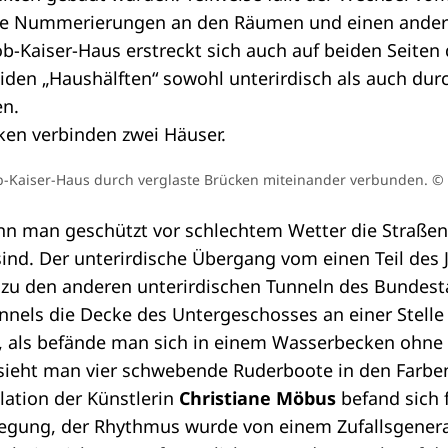
re Nummerierungen an den Räumen und einen andere
kob-Kaiser-Haus erstreckt sich auch auf beiden Seite
iden „Haushälften“ sowohl unterirdisch als auch dur
en.
kob-Kaiser-Haus durch verglaste Brücken miteinander verbunden.
© 
n man geschützt vor schlechtem Wetter die Straßen
sind. Der unterirdische Übergang vom einen Teil des
 zu den anderen unterirdischen Tunneln des Bundesta
nels die Decke des Untergeschosses an einer Stelle 
k, als befände man sich in einem Wasserbecken ohne
 sieht man vier schwebende Ruderboote in den Farben
llation der Künstlerin
Christiane Möbus
befand sich f
gung, der Rhythmus wurde von einem Zufallsgenera