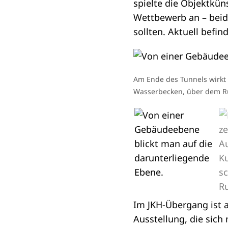
spielte die Objektkün
Wettbewerb an – beide
sollten. Aktuell befin
Am Ende des Tunnels wirkt
Die vier Ruderboote sind a
Neben Kunst am Bau findet
Wasserbecken, über dem 
Kunstwerk von Christiane 
Gemälde verschiedener Kün
Im JKH-Übergang ist a
Ausstellung, die sich