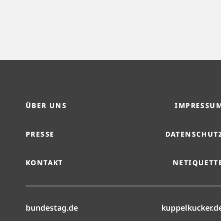
ÜBER UNS
IMPRESSU
PRESSE
DATENSCHUT
KONTAKT
NETIQUETT
(öffnet in neuem Reiter)
bundestag.de
kuppelkucker.d