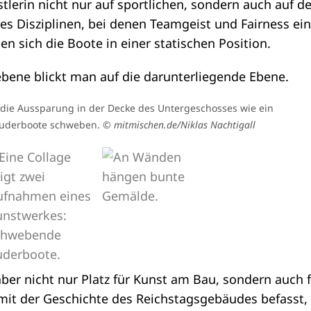
stlerin nicht nur auf sportlichen, sondern auch auf d
s Disziplinen, bei denen Teamgeist und Fairness ein
den sich die Boote in einer statischen Position.
 die Aussparung in der Decke des Untergeschosses wie ein
n der Decke des Jakob-Kaiser-Hauses angebracht. Früher hat sich 
 man in dem unterirdischen Übergang des Jakob-Kaiser-Hauses a
Ruderboote schweben.
Möbus auf und ab bewegt.
stler.
© mitmischen.de/Niklas Nachtigall
© mitmischen.de/Niklas Nachtigall
© mitmischen.de/Niklas Nachtigall
ber nicht nur Platz für Kunst am Bau, sondern auch f
 mit der Geschichte des Reichstagsgebäudes befasst, 