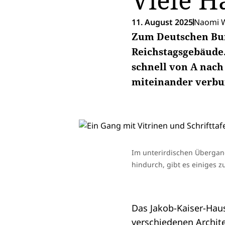
Viele H
11. August 2025
Naomi W
Zum Deutschen Bun
Reichstagsgebäude.
schnell von A nach
miteinander verbun
Im unterirdischen Übergang
hindurch, gibt es einiges 
Das
Jakob-Kaiser-Hau
verschiedenen Archite