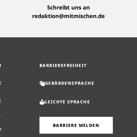
Schreibt uns an
redaktion@mitmischen.de
M
BARRIEREFREIHEIT
Z
GEBÄRDENSPRACHE
E
LEICHTE SPRACHE
BARRIERE MELDEN
(öffnet in neuem Reiter)
e