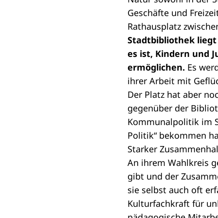
Geschäfte und Freizei
Rathausplatz zwischen
Stadtbibliothek lieg
es ist, Kindern und 
ermöglichen.
Es werd
ihrer Arbeit mit Gef
Der Platz hat aber no
gegenüber der Bibliot
Kommunalpolitik im S
Politik“ bekommen ha
Starker Zusammenhalt,
An ihrem Wahlkreis gef
gibt und der Zusamme
sie selbst auch oft e
Kulturfachkraft für u
pädagogische Mitarbei