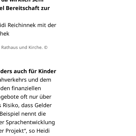
el Bereitschaft zur
, Rathaus und Kirche.
©
ders auch für Kinder
ahverkehrs und dem
den finanziellen
ngebote oft nur über
 Risiko, dass Gelder
eispiel nennt die
er Sprachentwicklung
r Projekt“, so Heidi