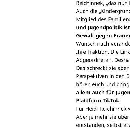
Reichinnek, „das nun 
Auch die „Kindergrund
Mitglied des Familie
und Jugendpolitik is
Gewalt gegen Fraue
Wunsch nach Veränder
Ihre
Fraktion
, Die Lin
Abgeordneten. Deshalb
Das schreckt sie aber
Perspektiven in den 
hören euch und bring
allem auch für Jugend
Plattform TikTok.
Für Heidi Reichinnek w
Aber je mehr sie über
entstanden, selbst etw