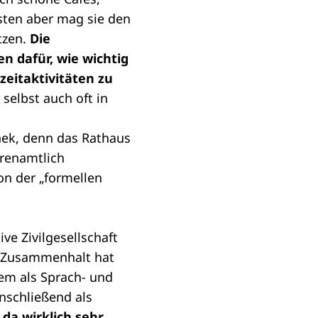
sten aber mag sie den
tzen.
Die
en dafür, wie wichtig
zeitaktivitäten zu
selbst auch oft in
nek, denn das Rathaus
hrenamtlich
on der „formellen
ve Zivilgesellschaft
n Zusammenhalt hat
rem als Sprach- und
nschließend als
da wirklich sehr