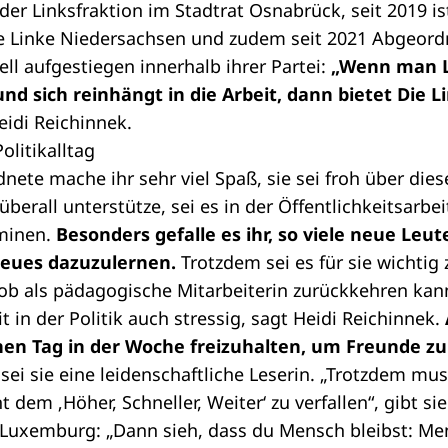
der Linksfraktion im Stadtrat Osnabrück, seit 2019 is
e Linke Niedersachsen und zudem seit 2021 Abgeord
nell aufgestiegen innerhalb ihrer Partei:
„Wenn man Lu
nd sich reinhängt in die Arbeit, dann bietet Die Li
eidi Reichinnek.
olitikalltag
dnete mache ihr sehr viel Spaß, sie sei froh über die
 überall unterstütze, sei es in der Öffentlichkeitsarbei
rminen.
Besonders gefalle es ihr, so viele neue Le
eues dazuzulernen.
Trotzdem sei es für sie wichtig 
Job als pädagogische Mitarbeiterin zurückkehren kan
it in der Politik auch stressig, sagt Heidi Reichinnek.
inen Tag in der Woche freizuhalten, um Freunde zu
ei sie eine leidenschaftliche Leserin. „Trotzdem m
 dem ‚Höher, Schneller, Weiter‘ zu verfallen“, gibt sie
a Luxemburg: „Dann sieh, dass du Mensch bleibst: Men