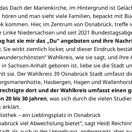
 das Dach der Marienkirche, im Hintergrund ist Geläc
 hören und man sieht viele Familien, bepackt mit Bü
ek kommen. Hier, im Zentrum von Osnabrück, treffe i
e Linke Niedersachsen und seit 2021
Bundestagsabg
g hat sie mir das „Du“ angeboten und ihre Nachr
y.
Sie wirkt ziemlich locker, und dieser Eindruck bestä
wunderschönsten“ Wahlkreis, wie sie sagt, und ihre Ar
 in Sachsen-Anhalt geboren ist, liebe sie die Stadt 
lt sie. Der
Wahlkreis
39 Osnabrück Stadt umfasst die
rgsmarienhütte, Hasbergen, Hagen und Wallenhors
rechtigte dort und der Wahlkreis umfasst einen g
n 20 bis 30 Jahren
, was sich durch die vielen Studi
 erklärt.
iothek – ein Lieblingsplatz in Osnabrück
nabrück viel Abwechslung bietet“, sagt Heidi Reichinne
tadt als auch in der Umgebung, andererseits aber a