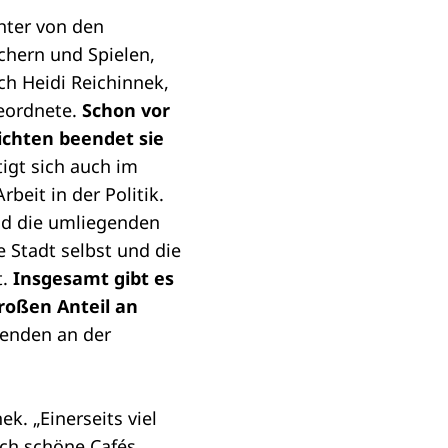
hter von den
chern und Spielen,
ch Heidi Reichinnek,
eordnete
.
Schon vor
ichten beendet sie
tigt sich auch im
beit in der Politik.
und die umliegenden
 Stadt selbst und die
t.
Insgesamt gibt es
roßen Anteil an
erenden an der
k. „Einerseits viel
uch schöne Cafés,