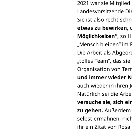
2021 war sie Mitglied 
Landesvorsitzende Di
Sie ist also recht sch
etwas zu bewirken, u
Möglichkeiten“
, so H
„Mensch bleiben“ im P
Die Arbeit als Abgeor
„tolles Team“, das sie
Organisation von Te
und immer wieder N
auch wieder in ihren 
Natürlich sei die Arbe
versuche sie, sich e
zu gehen.
Außerdem s
selbst ermahnen, nicht
ihr ein Zitat von Ros