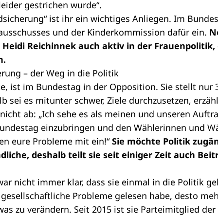
leider gestrichen wurde“.
sicherung“ ist ihr ein wichtiges Anliegen. Im Bundest
nausschusses und der Kinderkommission dafür ein.
N
t Heidi Reichinnek auch aktiv in der Frauenpoliti
n.
ung – der Weg in die Politik
ke, ist im Bundestag in der
Opposition
. Sie stellt nur
 sei es mitunter schwer, Ziele durchzusetzen, erzähl
 nicht ab: „Ich sehe es als meinen und unseren Auftr
Bundestag einzubringen und den Wählerinnen und Wäh
en eure Probleme mit ein!“
Sie möchte Politik zugä
liche, deshalb teilt sie seit einiger Zeit auch Bei
ar nicht immer klar, dass sie einmal in die Politik g
 gesellschaftliche Probleme gelesen habe, desto me
as zu verändern. Seit 2015 ist sie Parteimitglied der