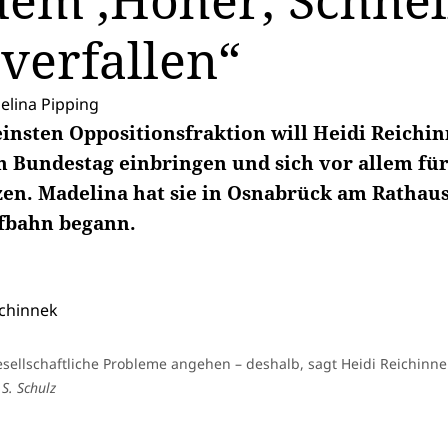
dem ‚Höher, Schnel
 verfallen“
lina Pipping
leinsten Oppositionsfraktion will Heidi Reich
n Bundestag einbringen und sich vor allem fü
zen. Madelina hat sie in Osnabrück am Rathaus
ufbahn begann.
sellschaftliche Probleme angehen – deshalb, sagt Heidi Reichinnek, 
 S. Schulz