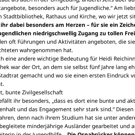
tangebote, besonders auch für Jugendliche.“ Am lieb
 Stadtbibliothek, Rathaus und Kirche, wo wir jetzt si
t ihr dabei besonders am Herzen – für sie ein Zeich
Jugendlichen niedrigschwellig Zugang zu tollen Frei
en oft Führungen und Aktivitäten angeboten, die sie 
lüchteten wahrgenommen hat.
ch eine andere wichtige Bedeutung für Heidi Reichin
hek war der Ort, an dem sie selbst fünf Jahre lang e
tadtrat gemacht und wo sie einen ersten Eindruck v
t.
 bunte Zivilgesellschaft
ällt ihr besonders, „dass es dort eine bunte und akti
nhalt und das Engagement sehr stark sind.“ Diese
rfahren, denn nach ihrem Studium hat sie unter ande
nbegleitete minderjährige Ausländer gearbeitet und a
terin in der Jugendhilfe.
„Die Osnabrücker können 