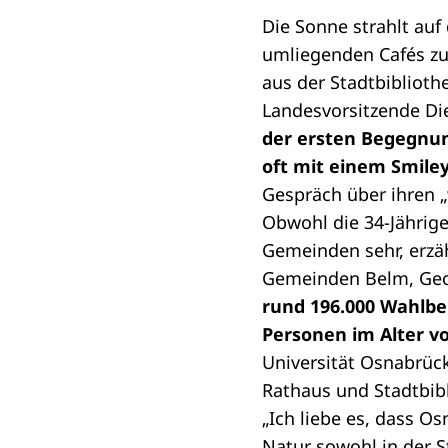
Die Sonne strahlt auf
umliegenden Cafés zu
aus der Stadtbiblioth
Landesvorsitzende Di
der ersten Begegnun
oft mit einem Smile
Gespräch über ihren „
Obwohl die 34-Jährige
Gemeinden sehr, erzäh
Gemeinden Belm, Geo
rund 196.000 Wahlbe
Personen im Alter vo
Universität Osnabrück
Rathaus und Stadtbibl
„Ich liebe es, dass Os
Natur sowohl in der S