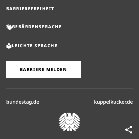
BARRIEREFREIHEIT
GEBÄRDENSPRACHE
LEICHTE SPRACHE
BARRIERE MELDEN
(öffnet in neuem Reiter)
(ö
bundestag.de
kuppelkucker.de