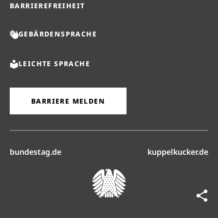
BARRIEREFREIHEIT
GEBÄRDENSPRACHE
LEICHTE SPRACHE
BARRIERE MELDEN
(öffnet in neuem Reiter)
(ö
bundestag.de
kuppelkucker.de