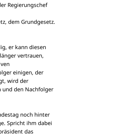
der Regierungschef
etz, dem Grundgesetz.
ig, er kann diesen
länger vertrauen,
iven
lger einigen, der
t, wird der
n und den Nachfolger
undestag noch hinter
ge
. Spricht ihm dabei
präsident das