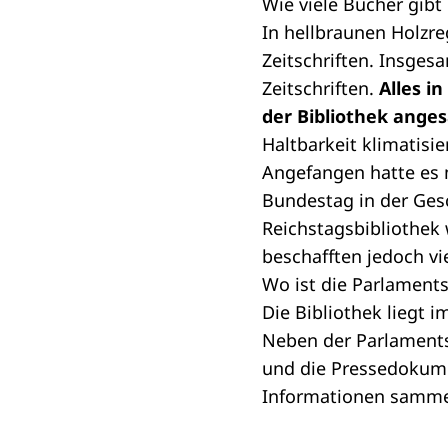
Wie viele Bücher gibt
In hellbraunen Holzre
Zeitschriften. Insges
Zeitschriften.
Alles i
der Bibliothek ang
Haltbarkeit klimatisi
Angefangen hatte es m
Bundestag in der Ges
Reichstagsbibliothek 
beschafften jedoch vi
Wo ist die Parlaments
Die Bibliothek liegt 
Neben der Parlaments
und die Pressedokumen
Informationen sammel