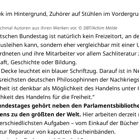
nchmal Autoren aus ihren Werken vor.
© DBT/Achim Melde
tschen Bundestag
ist natürlich kein Freizeitort, an
ausleihen kann, sondern eher vergleichbar mit einer U
rdneten
und ihre Mitarbeiter vor allem Sachliteratu
haft, Geschichte oder Bildung.
 Decke leuchtet ein blauer Schriftzug. Darauf ist in
ussreichsten deutschen Philosophinnen der Nachkrieg
iheit ist denkbar als Möglichkeit des Handelns unter 
hkeit des Handelns für die Freiheit.“
Bundestages gehört neben den Parlamentsbiblioth
ens zu den größten der Welt.
Hier arbeiten derzei
rschiedlichsten Aufgaben – vom Einkauf der Bücher
n zur Reparatur von kaputten Bucheinbänden.