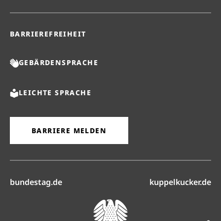
BARRIEREFREIHEIT
GEBÄRDENSPRACHE
LEICHTE SPRACHE
BARRIERE MELDEN
(öffnet in neuem Reiter)
(ö
bundestag.de
kuppelkucker.de