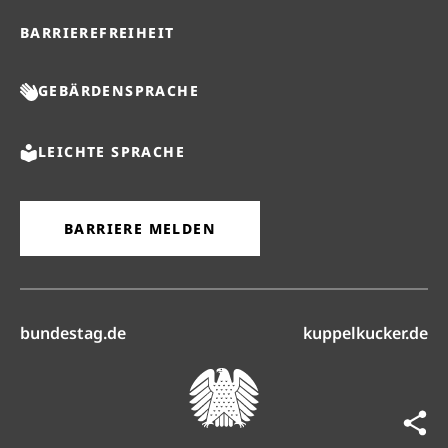
BARRIEREFREIHEIT
GEBÄRDENSPRACHE
LEICHTE SPRACHE
BARRIERE MELDEN
(öffnet in neuem Reiter)
(ö
bundestag.de
kuppelkucker.de