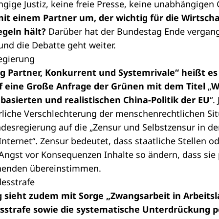
gige Justiz, keine freie Presse, keine unabhängigen
t einem Partner um, der wichtig für die Wirtschaft
egeln hält?
Darüber hat der Bundestag Ende vergan
 und die Debatte geht weiter.
egierung
tig Partner, Konkurrent und Systemrivale“ heißt es
f eine
Große Anfrage
der Grünen mit dem Titel
„
W
sierten und realistischen China-Politik der EU
“.
rliche Verschlechterung der menschenrechtlichen Sit
undesregierung auf die „Zensur und Selbstzensur in 
nternet“. Zensur bedeutet, dass staatliche Stellen od
ngst vor Konsequenzen Inhalte so ändern, dass sie 
chenden übereinstimmen.
esstrafe
 sieht zudem mit Sorge „Zwangsarbeit in Arbeitsl
strafe sowie die systematische Unterdrückung po