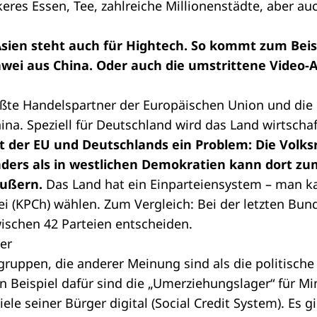
keres Essen, Tee, zahlreiche Millionenstädte, aber au
Asien steht auch für Hightech. So kommt zum Beis
wei aus China. Oder auch die umstrittene Video-A
ößte Handelspartner der Europäischen Union und die
ina. Speziell für Deutschland wird das Land wirtschaf
ht der EU und Deutschlands ein Problem: Die Volksr
nders als in westlichen Demokratien kann dort zum
äußern.
Das Land hat ein Einparteiensystem – man ka
i (KPCh) wählen. Zum Vergleich: Bei der letzten Bu
ischen 42 Parteien entscheiden.
er
ruppen, die anderer Meinung sind als die politisch
in Beispiel dafür sind die „Umerziehungslager“ für 
ele seiner Bürger digital (Social Credit System). Es g