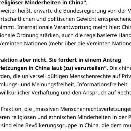
eligiöser Minderheiten in China“.
 weiter heißt, erwarte die Bundesregierung von der V
irtschaftlichen und politischen Gewicht entsprechend
mmt. Internationale Verantwortung meint hier: Chin
tionale Ordnung stärken, auch die regelbasierte Han
 Vereinten Nationen (mehr über die Vereinten Nation
raktion aber nicht. Sie fordert in einem
Antrag
etzungen in China laut (zu) verurteilen“.
Die chin
rden, die universell gültigen Menschenrechte auf Priv
lungs- und Meinungsfreiheit, Informationsfreiheit, R
 willkürlicher Verhaftung und den Anspruch auf Rech
 Fraktion, die „massiven Menschenrechtsverletzunge
en religiösen und ethnischen Minderheiten in der Pr
 sind eine Bevölkerungsgruppe in China, die dem m