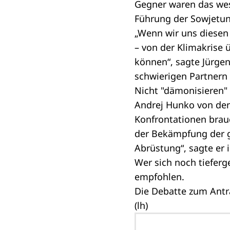
Gegner waren das wes
Führung der Sowjetuni
„Wenn wir uns diesen 
– von der Klimakrise 
können“, sagte Jürge
schwierigen Partnern
Nicht "dämonisieren"
Andrej Hunko von den
Konfrontationen brau
der Bekämpfung der g
Abrüstung“, sagte er 
Wer sich noch tiefer
empfohlen.
Die Debatte zum Antra
(lh)