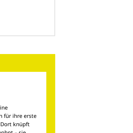
eine
 für ihre erste
 Dort knüpft
wohnt – sie