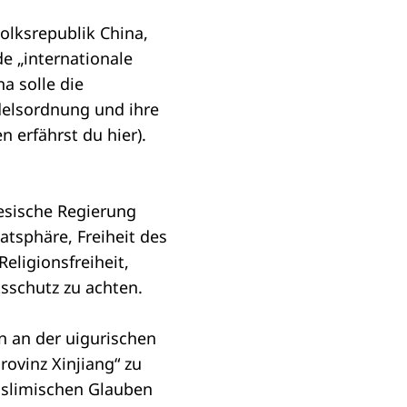
olksrepublik China,
e „internationale
a solle die
delsordnung und ihre
en erfährst du
hier
).
esische Regierung
atsphäre, Freiheit des
eligionsfreiheit,
tsschutz zu achten.
n an der uigurischen
ovinz Xinjiang“ zu
uslimischen Glauben