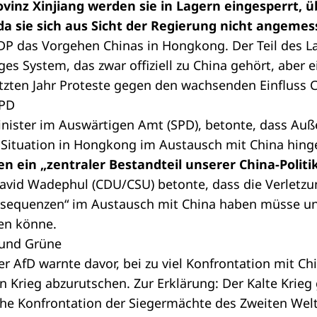
ovinz Xinjiang werden sie in Lagern eingesperrt,
da sie sich aus Sicht der Regierung nicht angemes
FDP das Vorgehen Chinas in Hongkong. Der Teil des La
s System, das zwar offiziell zu China gehört, aber 
etzten Jahr Proteste gegen den wachsenden Einfluss C
SPD
inister im Auswärtigen Amt (SPD), betonte, dass Au
e Situation in Hongkong im Austausch mit China hin
 ein „zentraler Bestandteil unserer China-Politik
David Wadephul (CDU/CSU) betonte, dass die Verletzu
sequenzen“ im Austausch mit China haben müsse 
ren könne.
 und Grüne
r AfD warnte davor, bei zu viel Konfrontation mit Ch
n Krieg abzurutschen. Zur Erklärung: Der Kalte Krieg 
che Konfrontation der Siegermächte des Zweiten Welt