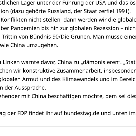
tlichen Lager unter der Führung der USA und das öst
on (dazu gehörte Russland, der Staat zerfiel 1991).
Konflikten nicht stellen, dann werden wir die globa
über Pandemien bis hin zur globalen Rezession – ni
n Trittin von Bündnis 90/Die Grünen. Man müsse eine
 wie China umzugehen.
 Linken warnte davor, China zu „dämonisieren“. „Sta
chen wir konstruktive Zusammenarbeit, insbesonder
lobalen Armut und des Klimawandels und im Bereic
in der Aussprache.
gehender mit China beschäftigen möchte, dem sei di
g der FDP findet ihr auf
bundestag.de
und unten im