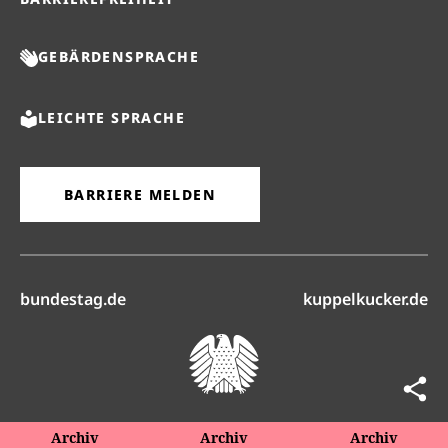
GEBÄRDENSPRACHE
LEICHTE SPRACHE
BARRIERE MELDEN
(öffnet in neuem Reiter)
(ö
bundestag.de
kuppelkucker.de
Archiv
Archiv
Archiv