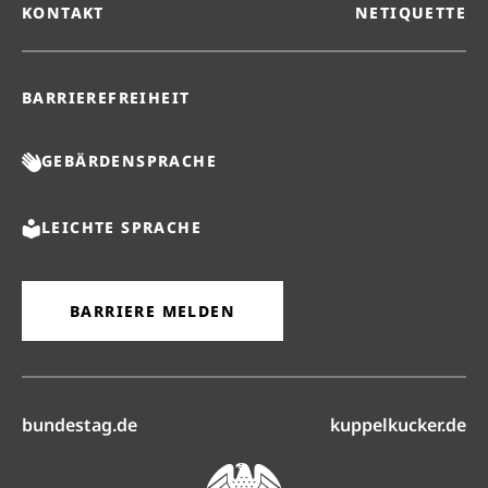
KONTAKT
NETIQUETTE
BARRIEREFREIHEIT
GEBÄRDENSPRACHE
LEICHTE SPRACHE
BARRIERE MELDEN
(öffnet in neuem Reiter)
(ö
bundestag.de
kuppelkucker.de