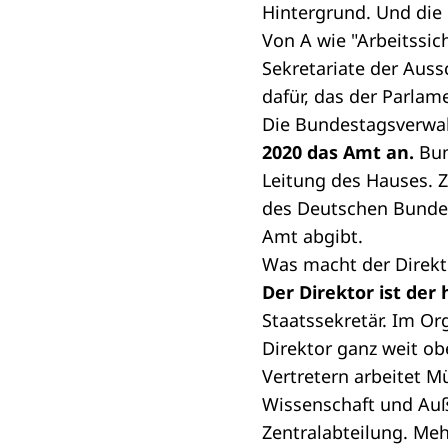
Hintergrund. Und die 
Von A wie "Arbeitssic
Sekretariate der Auss
dafür, das der Parlam
Die Bundestagsverwal
2020 das Amt an.
Bun
Leitung des Hauses. 
des Deutschen Bundest
Amt abgibt.
Was macht der Direkt
Der Direktor ist de
Staatssekretär. Im
Or
Direktor ganz weit o
Vertretern arbeitet M
Wissenschaft und Au
Zentralabteilung. Meh