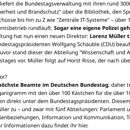
liefert die Bundestagsverwaltung mit ihren rund 300
herheit und Brandschutz" über die Bibliothek, den S
chüsse bis hin zu Z wie "Zentrale IT-Systeme" – über 
entsbetrieb rundläuft.
Sogar
eine eigene Polizei
geh
tung hat nun einen neuen Direktor:
Lorenz Müller t
destagspräsidenten Wolfgang Schäuble (CDU) beauft
Zuvor stand dieser der Abteilung "Wissenschaft und
ages vor. Müller folgt auf Horst Risse, der nach übe
or?
r höchste Beamte im Deutschen Bundestag
; daher t
ganigramm
mit den über 100 Kästchen für die über 1
ben direkt unter dem
Bundestagspräsidenten
. Diese
üller zu – und zwar mit fünf Abteilungen: Parlament
ßenbeziehungen, Information und Kommunikation, T
r Informationen dazu findet ihr
hier
.