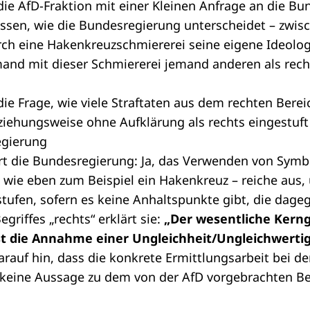
ie AfD-Fraktion mit einer
Kleinen Anfrage
an die Bun
ssen, wie die Bundesregierung unterscheidet – zwisc
ch eine Hakenkreuzschmiererei seine eigene Ideolo
emand mit dieser Schmiererei jemand anderen als rec
die Frage, wie viele Straftaten aus dem rechten Berei
ziehungsweise ohne Aufklärung als rechts eingestuf
egierung
rt die Bundesregierung: Ja, das Verwenden von Symbo
 wie eben zum Beispiel ein Hakenkreuz – reiche aus, 
stufen, sofern es keine Anhaltspunkte gibt, die dage
griffes „rechts“ erklärt sie:
„Der wesentliche Kern
ist die Annahme einer Ungleichheit/Ungleichwerti
rauf hin, dass die konkrete Ermittlungsarbeit bei den
 keine Aussage zu dem von der AfD vorgebrachten Be