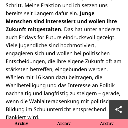
Schritt. Meine Fraktion und ich setzen uns
bereits seit Langem dafür ein.
Junge
Menschen sind interessiert und wollen ihre
Zukunft mitgestalten.
Das hat unter anderem
auch Fridays for Future eindrucksvoll gezeigt.
Viele Jugendliche sind hochmotiviert,
engagieren sich und wollen bei politischen
Entscheidungen, die ihre eigene Zukunft oft am
stärksten betreffen, eingebunden werden.
Wählen mit 16 kann dazu beitragen, die
Wahlbeteiligung und das Interesse an Politik
nachhaltig und langfristig zu steigern – gerade,
wenn die Wahlalterabsenkung mit politischer
Bildung im Schulunterricht entsprechend
flankiert wird.
Archiv
Archiv
Archiv
Heute leben in Deutschland viele ältere und