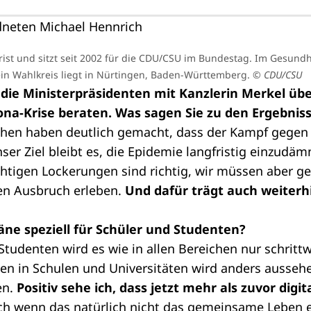
urist und sitzt seit 2002 für die CDU/CSU im Bundestag. Im Gesundh
in Wahlkreis liegt in Nürtingen, Baden-Württemberg.
© CDU/CSU
ie Ministerpräsidenten mit Kanzlerin Merkel übe
ona-Krise beraten. Was sagen Sie zu den Ergebnis
hen haben deutlich gemacht, dass der Kampf gegen
ser Ziel bleibt es, die Epidemie langfristig einzudäm
chtigen Lockerungen sind richtig, wir müssen aber g
en Ausbruch erleben.
Und dafür trägt auch weiterh
äne speziell für Schüler und Studenten?
Studenten wird es wie in allen Bereichen nur schritt
n in Schulen und Universitäten wird anders aussehe
en.
Positiv sehe ich, dass jetzt mehr als zuvor dig
uch wenn das natürlich nicht das gemeinsame Leben 