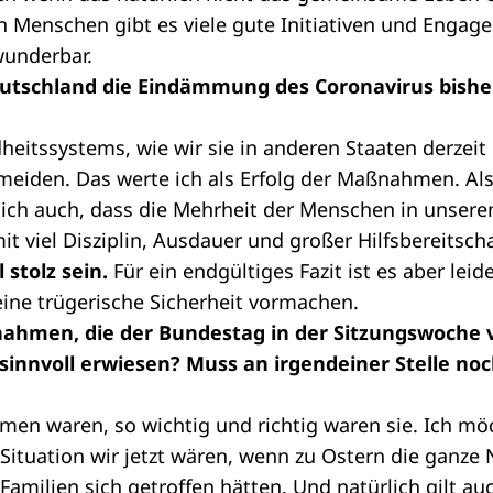
n Menschen gibt es viele gute Initiativen und Enga
wunderbar.
eutschland die Eindämmung des Coronavirus bisher
heitssystems, wie wir sie in anderen Staaten derzeit
meiden. Das werte ich als Erfolg der Maßnahmen. Als
 ich auch, dass die Mehrheit der Menschen in unsere
t viel Disziplin, Ausdauer und großer Hilfsbereitscha
 stolz sein.
Für ein endgültiges Fazit ist es aber leide
eine trügerische Sicherheit vormachen.
ahmen, die der Bundestag in der Sitzungswoche 
 sinnvoll erwiesen? Muss an irgendeiner Stelle n
en waren, so wichtig und richtig waren sie. Ich mö
r Situation wir jetzt wären, wenn zu Ostern die ganze
amilien sich getroffen hätten. Und natürlich gilt au