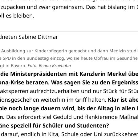
anzupacken und zwar gemeinsam. Das hat bislang im
ll es bleiben.
e Ausbildung zur Kinderpflegerin gemacht und dann Medizin studier
die SPD in den Bundestag einzog, wo sie heute Obfrau im Gesundhei
egt in Bayern.
Foto: Benno Kraehahn
ie Ministerpräsidenten mit Kanzlerin Merkel übe
ona-Krise beraten. Was sagen Sie zu den Ergebnis
ntaktsperren aufrechtzuerhalten und nur Stück für Stü
ionsgeschehen weiterhin im Griff halten.
Klar ist ab
ie noch lange dauern wird, bis der Alltag in allen
n.
Das erfordert viel Geduld und flankierende Maßn
äne speziell für Schüler und Studenten?
n darauf, endlich in Kita, Schule oder Uni zurückkehr