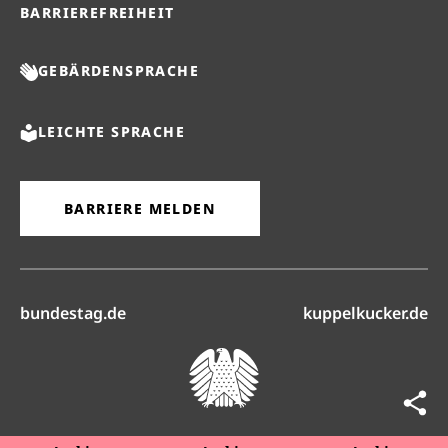
BARRIEREFREIHEIT
GEBÄRDENSPRACHE
LEICHTE SPRACHE
BARRIERE MELDEN
(öffnet in neuem Reiter)
(ö
bundestag.de
kuppelkucker.de