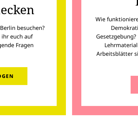
decken
Wie funktionier
 Berlin besuchen?
Demokrati
 ihr euch auf
Gesetzgebung? Ü
gende Fragen
Lehrmaterial 
Arbeitsblätter s
ER)
OGEN