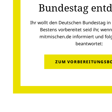
Bundestag ent
Ihr wollt den Deutschen Bundestag in
Bestens vorbereitet seid ihr, wenn
mitmischen.de
informiert und fol
beantwortet:
(ÖFFNET IN NEUEM REIT
ZUM VORBEREITUNGSB