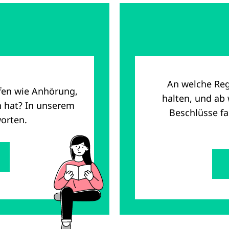
An welche Reg
fen wie Anhörung,
halten, und ab
h hat? In unserem
Beschlüsse f
worten.