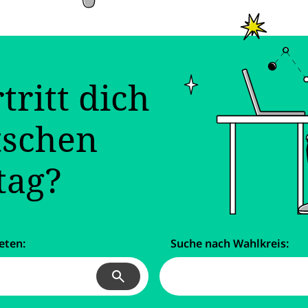
tritt dich
tschen
tag?
eten:
Suche nach Wahlkreis:
Suchen