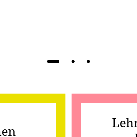
pro Seite. Verwende die Schaltflächen am Ende des Karussel
Leh
hen