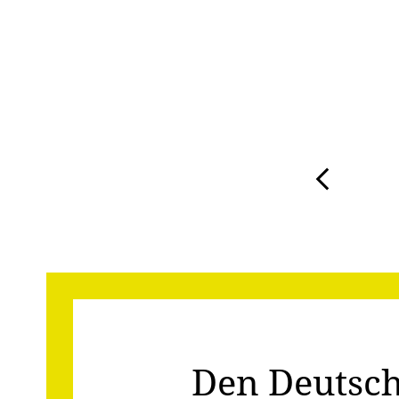
Karussell mit drei gleichzeitig angezeigten Medien 
Den Deutsc