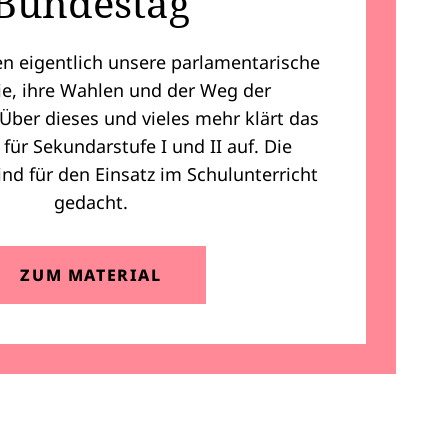
Bundestag
en eigentlich unsere parlamentarische
e, ihre Wahlen und der Weg der
ber dieses und vieles mehr klärt das
für Sekundarstufe I und II auf. Die
ind für den Einsatz im Schulunterricht
gedacht.
(ÖFFNET IN NEUEM REITER)
ZUM MATERIAL