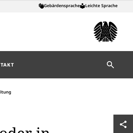
Gebärdensprache
Leichte Sprache
Suche öff
TAKT
altung