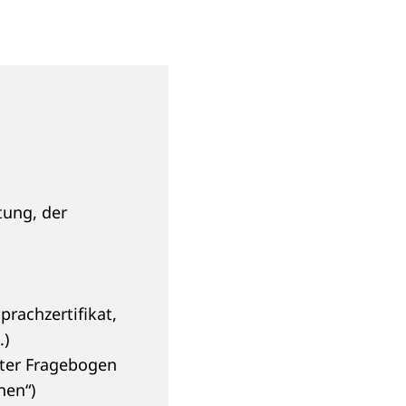
tung, der
rachzertifikat,
.)
lter Fragebogen
nen“)