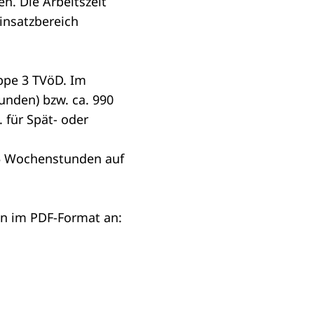
n. Die Arbeitszeit
Einsatzbereich
uppe 3 TVöD. Im
unden) bzw. ca. 990
 für Spät- oder
9,5 Wochenstunden auf
n im PDF-Format an: