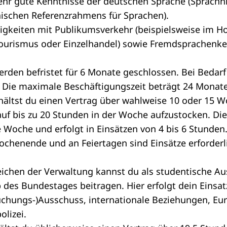
sehr gute Kenntnisse der deutschen Sprache (Sprachn
schen Referenzrahmens für Sprachen).
igkeiten mit Publikumsverkehr (beispielsweise im Ho
Tourismus oder Einzelhandel) sowie Fremdsprachenke
erden befristet für 6 Monate geschlossen. Bei Bedarf
 Die maximale Beschäftigungszeit beträgt 24 Monate
hältst du einen Vertrag über wahlweise 10 oder 15 
auf bis zu 20 Stunden in der Woche aufzustocken. Die 
 Woche und erfolgt in Einsätzen von 4 bis 6 Stunden
henende und an Feiertagen sind Einsätze erforderl
ichen der Verwaltung kannst du als studentische Aus
 des Bundestages beitragen. Hier erfolgt dein Einsatz
uchungs-)Ausschuss, internationale Beziehungen, Eu
lizei.