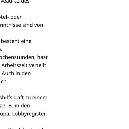
iveau C2 des
tel- oder
nntnisse sind von
 besteht eine
.
Wochenstunden, hast
Arbeitszeit verteilt
. Auch in den
ich.
hilfskraft zu einem
 z. B. in den
ropa, Lobbyregister