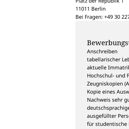
Platz der Republik 1
11011 Berlin
Bei Fragen: +49 30 22
Bewerbungs
Anschreiben
tabellarischer Le
aktuelle Immatri
Hochschul- und 
Zeugniskopien (A
Kopie eines Aus
Nachweis sehr gu
deutschsprachige
ausgefüllter Per
für studentische 