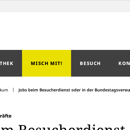
THEK
MISCH MIT!
BESUCH
KON
|
ikum
Jobs beim Besucherdienst oder in der Bundestagsverw
räfte