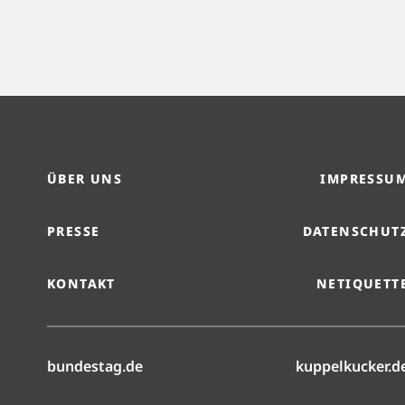
ÜBER UNS
IMPRESSU
PRESSE
DATENSCHUT
KONTAKT
NETIQUETT
(öffnet in neuem Reiter)
bundestag.de
kuppelkucker.d