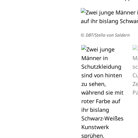
© mitmischen.de
© mitmischen.de
© mitmischen.de
© mitmischen.de
© DBT/Stella von Saldern