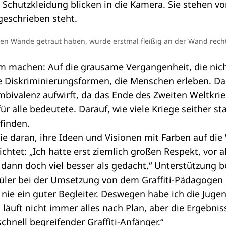
enen Wände getraut haben, wurde erstmal fleißig an der Wand rech
m machen: Auf die grausame Vergangenheit, die nic
e Diskriminierungsformen, die Menschen erleben. Dar
bivalenz aufwirft, da das Ende des Zweiten Weltkrie
für alle bedeutete. Darauf, wie viele Kriege seither 
finden.
ie daran, ihre Ideen und Visionen mit Farben auf di
ichtet: „Ich hatte erst ziemlich großen Respekt, vor 
g dann doch viel besser als gedacht.“ Unterstützung
üler bei der Umsetzung von dem Graffiti-Pädagogen
t nie ein guter Begleiter. Deswegen habe ich die Juge
 läuft nicht immer alles nach Plan, aber die Ergebniss
chnell begreifender Graffiti-Anfänger.“