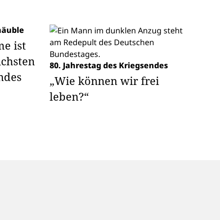
häuble
e ist
ichsten
80. Jahrestag des Kriegsendes
ndes
„Wie können wir frei
leben?“