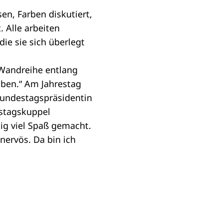
n, Farben diskutiert,
 Alle arbeiten
ie sie sich überlegt
 Wandreihe entlang
aben.“ Am Jahrestag
 Bundestagspräsidentin
hstagskuppel
tig viel Spaß gemacht.
nervös. Da bin ich