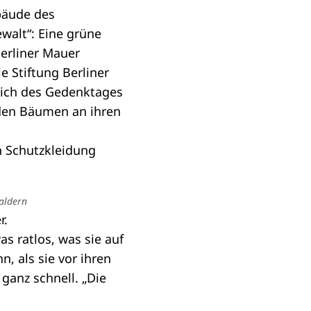
bäude des
walt“: Eine grüne
Berliner Mauer
e Stiftung Berliner
lich des Gedenktages
 den Bäumen an ihren
aldern
r
.
s ratlos, was sie auf
, als sie vor ihren
ganz schnell. „Die