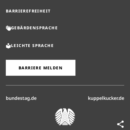
BARRIEREFREIHEIT
GEBÄRDENSPRACHE
LEICHTE SPRACHE
BARRIERE MELDEN
(öffnet in neuem Reiter)
(ö
bundestag.de
kuppelkucker.de