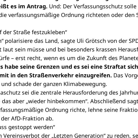
ißt es im Antrag.
Und: Der Verfassungsschutz solle 
die verfassungsmäßige Ordnung richteten oder den S
uf der Straße festzukleben“
“ polarisiere das Land, sagte Uli Grötsch von der SPD
t laut sein müsse und bei besonders krassen Heraus
ürfe – erst recht, wenn es um die Zukunft des Plane
es habe seine Grenzen und es sei eine Straftat sic
mit in den Straßenverkehr einzugreifen.
Das Vorge
ch und schade der ganzen Klimabewegung.
aschutz sei die zentrale Herausforderung des Jahrhu
 das aber „wieder hinbekommen“. Abschließend sagt
rfassungsmäßige Ordnung richte, lehne seine Fraktio
der AfD-Fraktion ab.
ss gestoppt werden“
n Vereinsverbot der „Letzten Generation“ zu reden, s