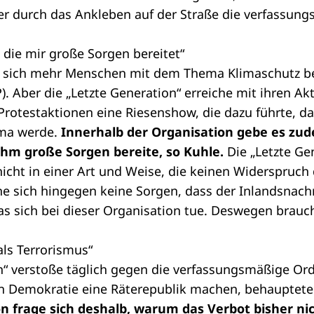
der durch das Ankleben auf der Straße die verfassu
, die mir große Sorgen bereitet“
s sich mehr Menschen mit dem Thema Klimaschutz be
). Aber die „Letzte Generation“ erreiche mit ihren Ak
rotestaktionen eine Riesenshow, die dazu führte, da
ema werde.
Innerhalb der Organisation gebe es zu
 ihm große Sorgen bereite, so Kuhle.
Die „Letzte Ge
icht in einer Art und Weise, die keinen Widerspruch 
e sich hingegen keine Sorgen, dass der Inlandsnach
s sich bei dieser Organisation tue. Deswegen brauc
als Terrorismus“
on“ verstoße täglich gegen die verfassungsmäßige Or
n Demokratie eine Räterepublik machen, behauptete
on frage sich deshalb, warum das Verbot bisher ni