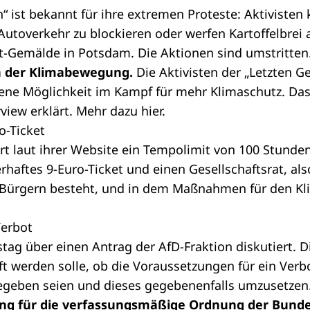
n“ ist bekannt für ihre extremen Proteste: Aktivisten
Autoverkehr zu blockieren oder werfen Kartoffelbrei 
-Gemälde in Potsdam. Die Aktionen sind umstritten
en der Klimabewegung.
Die Aktivisten der „Letzten G
ebene Möglichkeit im Kampf für mehr Klimaschutz. Da
erview erklärt. Mehr dazu
hier
.
o-Ticket
rt laut ihrer Website ein Tempolimit von 100 Stunde
haftes 9-Euro-Ticket und einen Gesellschaftsrat, al
Bürgern besteht, und in dem Maßnahmen für den Kli
Verbot
tag über einen
Antrag
der AfD-Fraktion diskutiert. 
ft werden solle, ob die Voraussetzungen für ein Verb
gegeben seien und dieses gegebenenfalls umzusetzen
ung für die verfassungsmäßige Ordnung der Bunde