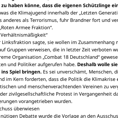
 zu haben könne, dass die eigenen Schützlinge ei
was die Klimajugend innerhalb der „Letzten Generati
ts anderes als Terrorismus, fuhr Brandner fort und ver
„Roten Armee Fraktion“.
r Verhältnismäßigkeit“
r Linksfraktion sagte, sie wollen im Zusammenhang 
auf Gruppen verweisen, die in letzter Zeit verboten 
xtreme Organisation „Combat 18 Deutschland“ gewesen
en und Politiker aufgerufen habe.
Deshalb wolle sie
ins Spiel bringen.
Es sei unverschämt, Menschen, die
nd im Kern forderten, dass die Politik die Klimakrise
istischen und menschenverachtenden Vereinen zu ve
der zivilgesellschaftliche Protest in Vergangenheit 
erungen vorangetrieben wurden.
schuss überwiesen
nütigen Debatte wurde die Vorlage an den Ausschus