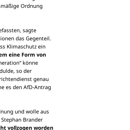
ngsmäßige Ordnung
fassten, sagte
tionen das Gegenteil.
ss Klimaschutz ein
dem eine Form von
neration“ könne
dulde, so der
richtendienst genau
he es den AfD-Antrag
dnung und wolle aus
 Stephan Brander
cht vollzogen worden