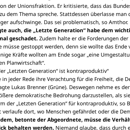
on der Unionsfraktion. Er kritisierte, dass das Bun
t zu dem Thema spreche. Stattdessen überlasse man 
nger aufschwinge. Das sei problematisch, so Amthor.
te auch, die „Letzte Generation“ habe dem wicht
mal geschadet.
Zudem halte er die Forderungen der
pe müsse gestoppt werden, denn sie wollte das Ende 
ige Kräfte wollten am Ende sogar „eine Umgestaltu
en Planwirtschaft“.
er „Letzten Generation“ ist kontraproduktiv“
 in jeder Rede ihre Verachtung für die Freiheit, die 
 sagte Lukas Brenner (Grüne). Deswegen nehme es der
rößere demokratische Bedrohung darzustellen, als sie 
orm der „Letzten Generation“ für kontraproduktiv, so 
 verlaufe dort, wo Menschen gefährdet oder die Dem
zdem, betonte der Abgeordnete, müsse die Verhäl
ick behalten werden.
Niemand glaube, dass durch e