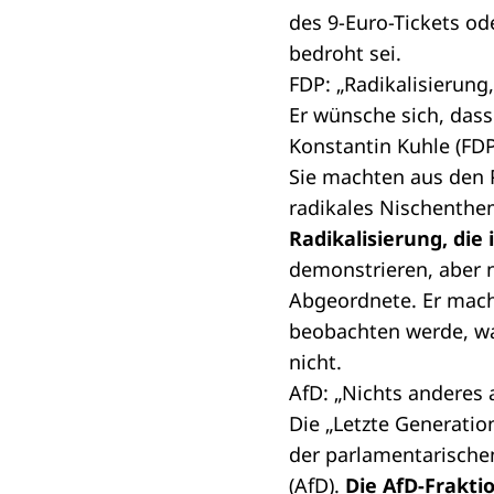
des 9-Euro-Tickets o
bedroht sei.
FDP: „Radikalisierung
Er wünsche sich, das
Konstantin Kuhle (FDP
Sie machten aus den P
radikales Nischenth
Radikalisierung, die
demonstrieren, aber n
Abgeordnete. Er mach
beobachten werde, wa
nicht.
AfD: „Nichts anderes 
Die „Letzte Generati
der parlamentarische
(AfD).
Die AfD-Frakti