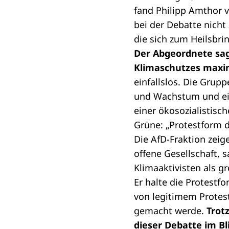
fand Philipp Amthor v
bei der Debatte nich
die sich zum Heilsbri
Der Abgeordnete sag
Klimaschutzes maxi
einfallslos. Die Grup
und Wachstum und ein
einer ökosozialistisch
Grüne: „Protestform d
Die AfD-Fraktion zeige
offene Gesellschaft,
Klimaaktivisten als g
Er halte die Protestf
von legitimem Protest
gemacht werde.
Trot
dieser Debatte im Bl