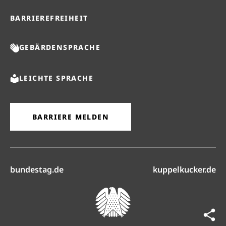
BARRIEREFREIHEIT
GEBÄRDENSPRACHE
LEICHTE SPRACHE
BARRIERE MELDEN
(öffnet in neuem Reiter)
(ö
bundestag.de
kuppelkucker.de