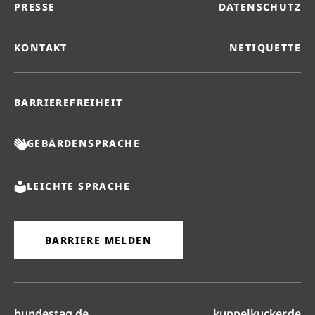
PRESSE
DATENSCHUTZ
KONTAKT
NETIQUETTE
BARRIEREFREIHEIT
GEBÄRDENSPRACHE
LEICHTE SPRACHE
BARRIERE MELDEN
(öffnet in neuem Reiter)
(ö
bundestag.de
kuppelkucker.de