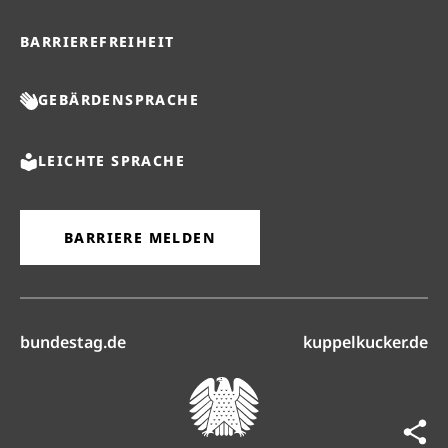
BARRIEREFREIHEIT
GEBÄRDENSPRACHE
LEICHTE SPRACHE
BARRIERE MELDEN
(öffnet in neuem Reiter)
(ö
bundestag.de
kuppelkucker.de