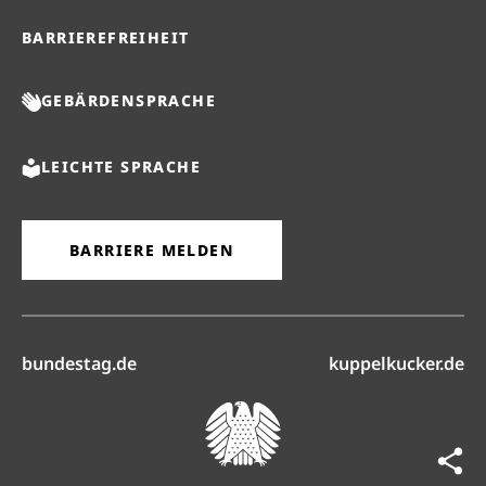
BARRIEREFREIHEIT
GEBÄRDENSPRACHE
LEICHTE SPRACHE
BARRIERE MELDEN
(öffnet in neuem Reiter)
(ö
bundestag.de
kuppelkucker.de