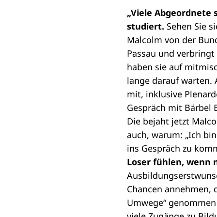
„Viele Abgeordnete 
studiert.
Sehen Sie si
Malcolm von der
Bund
Passau und verbringt
haben sie auf mitmi
lange darauf warten. 
mit, inklusive Plenar
Gespräch mit Bärbel 
Die bejaht jetzt Malco
auch, warum: „Ich bi
ins Gespräch zu kom
Loser fühlen, wenn m
Ausbildungserstwunsc
Chancen annehmen, die
Umwege“ genommen in 
viele Zugänge zu Bil