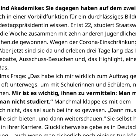
sind Akademiker. Sie dagegen haben auf dem zwe
ch in einer Vorbildfunktion für ein durchlässiges Bil
estagspräsidentin
wissen. Er ist 22, studiert Staats
 die Woche zusammen mit zehn anderen Jugendlichen 
schen.de gewonnen. Wegen der Corona-Einschränkun
Aber jetzt sind sie da und erleben drei Tage lang d
debatte, Ausschuss-Besuchen und, das Highlight, ein
Bas.
lms Frage: „Das habe ich mir wirklich zum Auftrag gem
n oft unterwegs, um mit Schülerinnen und Schülern,
men.
Mir ist es wichtig, ihnen zu vermitteln: Man m
an nicht studiert.“
Manchmal klappe es mit dem
h nicht, das sei auch bei ihr so gewesen. „Dann mus
 sich bieten, und dann weiterschauen.“ Sie selbst h
ihrer Karriere. Glücklicherweise gebe es in Deutsc
dung – auch wenn man sicherlich noch einiges tun kö