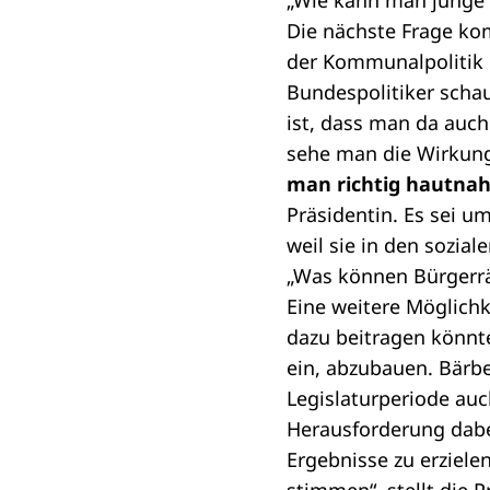
„Wie kann man junge 
Die nächste Frage kom
der Kommunalpolitik e
Bundespolitiker schau
ist, dass man da auc
sehe man die Wirkung 
man richtig hautnah 
Präsidentin. Es sei 
weil sie in den sozia
„Was können Bürgerrä
Eine weitere Möglichk
dazu beitragen könnt
ein, abzubauen. Bärbe
Legislaturperiode auc
Herausforderung dabei
Ergebnisse zu erziel