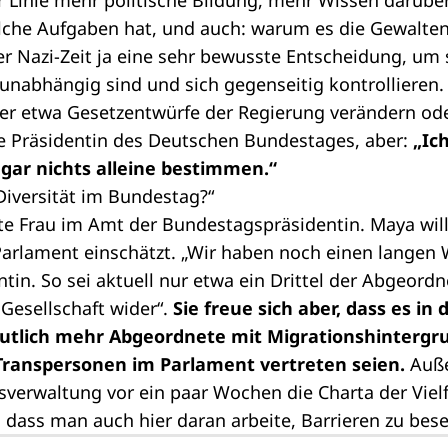
r Linie mehr politische Bildung, mehr Wissen darüber
che Aufgaben hat, und auch: warum es die
Gewalten
er Nazi-Zeit ja eine sehr bewusste Entscheidung, um 
 unabhängig sind und sich gegenseitig kontrollieren
 er etwa Gesetzentwürfe der Regierung verändern od
ie Präsidentin des Deutschen Bundestages, aber:
„Ic
gar nichts alleine bestimmen.“
Diversität im Bundestag?“
itte Frau im Amt der Bundestagspräsidentin. Maya will
arlament einschätzt. „Wir haben noch einen langen 
ntin. So sei aktuell nur etwa ein Drittel der Abgeord
 Gesellschaft wider“.
Sie freue sich aber, dass es in 
eutlich mehr Abgeordnete mit Migrationshintergru
Transpersonen im Parlament vertreten seien.
Auße
verwaltung vor ein paar Wochen die Charta der Vielf
 dass man auch hier daran arbeite, Barrieren zu bese