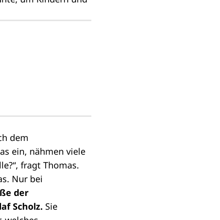
ach dem
as ein, nähmen viele
le?“, fragt Thomas.
as. Nur bei
üße der
laf Scholz.
Sie