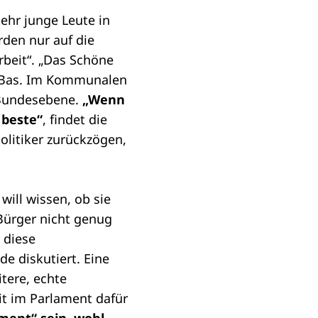
ehr junge Leute in
rden nur auf die
rbeit“. „Das Schöne
rt Bas. Im Kommunalen
f Bundesebene.
„Wenn
 beste“
, findet die
litiker zurückzögen,
will wissen, ob sie
Bürger nicht genug
 diese
e diskutiert. Eine
tere, echte
it im Parlament dafür