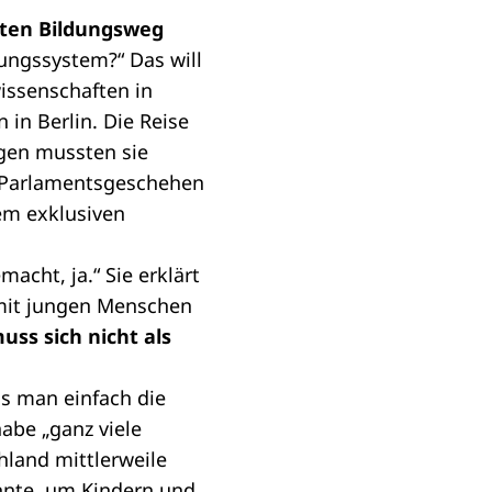
iten Bildungsweg
dungssystem?“ Das will
wissenschaften in
in Berlin. Die Reise
gen mussten sie
as Parlamentsgeschehen
em exklusiven
acht, ja.“ Sie erklärt
 mit jungen Menschen
uss sich nicht als
s man einfach die
abe „ganz viele
hland mittlerweile
nnte, um Kindern und