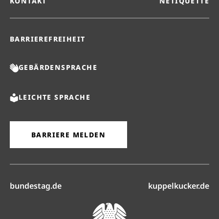
KONTAKT
NETIQUETTE
BARRIEREFREIHEIT
GEBÄRDENSPRACHE
LEICHTE SPRACHE
BARRIERE MELDEN
(öffnet in neuem Reiter)
(ö
bundestag.de
kuppelkucker.de