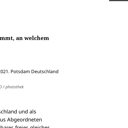
timmt, an welchem
 / photothek
schland und als
aus Abgeordneten
arer, freier, gleicher