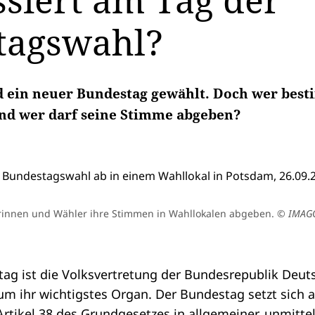
siert am Tag der
tagswahl?
rd ein neuer Bundestag gewählt. Doch wer bes
und wer darf seine Stimme abgeben?
innen und Wähler ihre Stimmen in Wahllokalen abgeben.
© IMAGO
ag ist die Volksvertretung der Bundesrepublik Deut
 ihr wichtigstes Organ. Der Bundestag setzt sich 
rtikel 38 des
Grundgesetzes
in allgemeiner, unmittelb