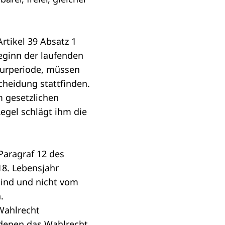
rtikel 39 Absatz 1
eginn der laufenden
turperiode
, müssen
cheidung stattfinden.
 gesetzlichen
Regel schlägt ihm die
Paragraf 12 des
8. Lebensjahr
sind und nicht vom
n.
Wahlrecht
 denen das Wahlrecht