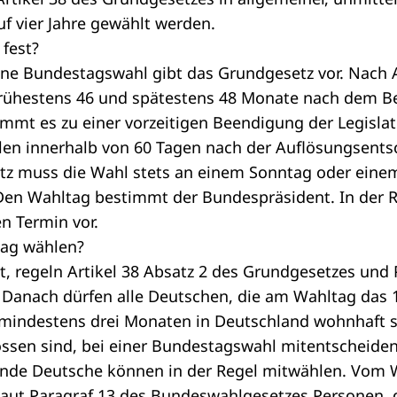
f vier Jahre gewählt werden.
fest?
ne Bundestagswahl gibt das Grundgesetz vor. Nach A
frühestens 46 und spätestens 48 Monate nach dem B
ommt es zu einer vorzeitigen Beendigung der
Legisla
len
innerhalb von 60 Tagen nach der Auflösungsents
z muss die Wahl stets an einem Sonntag oder einem
. Den Wahltag bestimmt der
Bundespräsident
. In der 
n Termin vor.
tag wählen?
t, regeln Artikel 38 Absatz 2 des Grundgesetzes und 
Danach dürfen alle Deutschen, die am Wahltag das 1
t mindestens drei Monaten in Deutschland wohnhaft 
ssen sind, bei einer Bundestagswahl mitentscheide
nde Deutsche können in der Regel mitwählen. Vom 
laut Paragraf 13 des Bundeswahlgesetzes Personen,