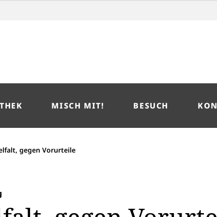
THEK
MISCH MIT!
BESUCH
KON
elfalt, gegen Vorurteile
g