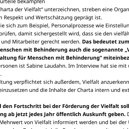
rurteile bekämpfen
Charta der Vielfalt“ unterzeichnen, streben eine Orga
m Respekt und Wertschätzung geprägt ist.
sie sich zum Beispiel, Personalprozesse wie Einstell
rüfen, damit sichergestellt wird, dass sie den vielfä
n und Mitarbeiter gerecht werden.
Das bedeutet zum 
nschen mit Behinderung auch die sogenannte „
altung für Menschen mit Behinderung“ miteinbe
ersonen ist Sabine Laudahn.
Im Interview hat sie mit
.
tung verpflichtet sich außerdem, Vielfalt anzuerken
inzusetzen und die Inhalte der Charta intern und ex
den Fortschritt bei der Förderung der Vielfalt soll
 ab jetzt jedes Jahr öffentlich Auskunft geben.
D
Mehrwert von Vielfalt informiert werden und bei de