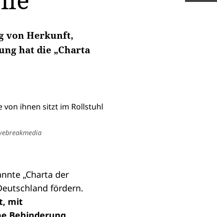
ile
ig von Herkunft,
ung hat die „Charta
avebreakmedia
nnte „Charta der
 Deutschland fördern.
t, mit
ne Behinderung