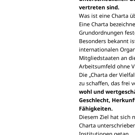
vertreten sind.
Was ist eine Charta 
Eine Charta bezeichn
Grundordnungen festge
Besonders bekannt ist
internationalen Organ
Mitgliedstaaten an d
Arbeitsumfeld ohne V
Die „Charta der Vielf
zu schaffen, das frei 
wohl und wertgeschä
Geschlecht, Herkunft
Fähigkeiten.
Diesem Ziel hat sich 
Charta unterschriebe
Institutionen getan.