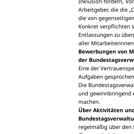
Inklusion fördern, Vo
Arbeitgeber, die die „
die von gegenseitige
Konkret verpflichten 
Entlassungen zu überp
aller Mitarbeiterinne
Bewerbungen von Me
der Bundestagsverw
Eine der Vertrauensp
Aufgaben gesprochen
Die Bundestagsverwal
und gewinnbringend e
machen.
Über Aktivitäten und 
Bundestagsverwaltung
regelmäßig über den 