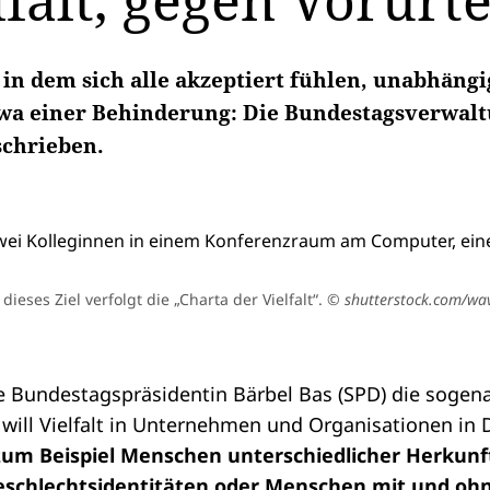
falt, gegen Vorurte
 in dem sich alle akzeptiert fühlen, unabhäng
wa einer Behinderung: Die Bundestagsverwalt
schrieben.
dieses Ziel verfolgt die „Charta der Vielfalt“.
© shutterstock.com/w
te
Bundestagspräsidentin
Bärbel Bas (SPD) die sogena
ive will Vielfalt in Unternehmen und Organisationen in
 zum Beispiel Menschen unterschiedlicher Herkunf
eschlechtsidentitäten oder Menschen mit und oh