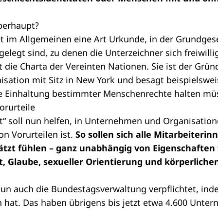
überhaupt?
et im Allgemeinen eine Art Urkunde, in der Grundges
legt sind, zu denen die Unterzeichner sich freiwillig
 die Charta der Vereinten Nationen. Sie ist der Grün
isation mit Sitz in New York und besagt beispielsweis
ie Einhaltung bestimmter Menschenrechte halten mü
orurteile
alt“ soll nun helfen, in Unternehmen und Organisatio
von Vorurteilen ist.
So sollen sich alle Mitarbeiteri
tzt fühlen – ganz unabhängig von Eigenschaften 
, Glaube, sexueller Orientierung und körperliche
nun auch die Bundestagsverwaltung verpflichtet, inde
n hat. Das haben übrigens bis jetzt etwa 4.600 Unte