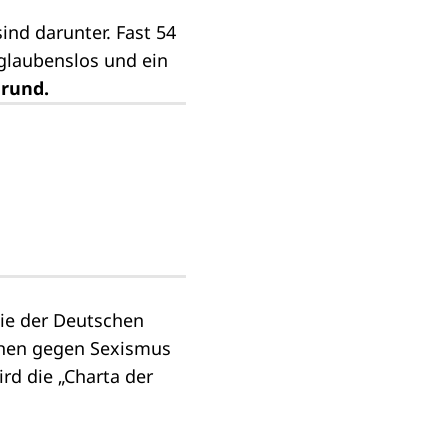
nd darunter. Fast 54
 glaubenslos und ein
grund.
ie der Deutschen
chen gegen Sexismus
rd die „Charta der