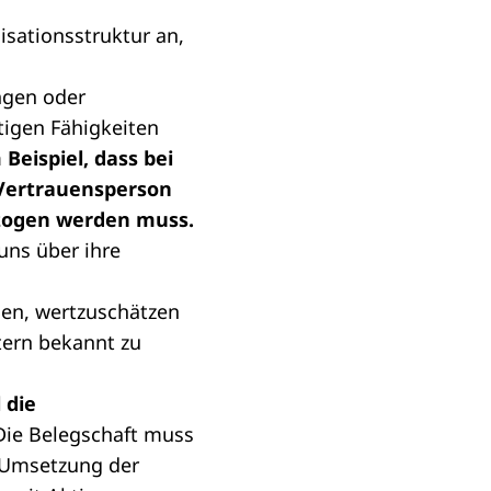
nisationsstruktur an,
ungen oder
ltigen Fähigkeiten
Beispiel, dass bei
Vertrauensperson
zogen werden muss.
 uns über ihre
nen, wertzuschätzen
tern bekannt zu
 die
ie Belegschaft muss
r Umsetzung der