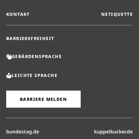
KONTAKT
NETIQUETTE
BARRIEREFREIHEIT
GEBÄRDENSPRACHE
LEICHTE SPRACHE
BARRIERE MELDEN
(öffnet in neuem Reiter)
(ö
bundestag.de
kuppelkucker.de