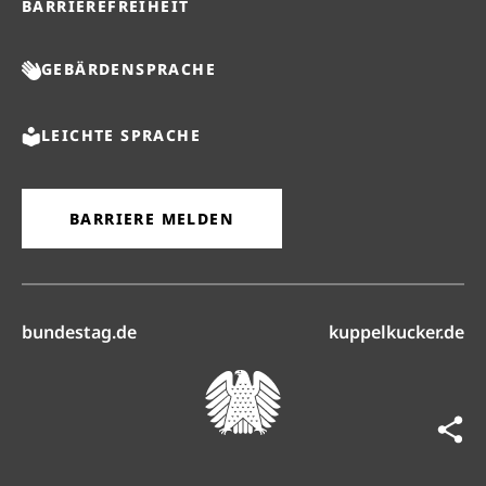
BARRIEREFREIHEIT
GEBÄRDENSPRACHE
LEICHTE SPRACHE
BARRIERE MELDEN
(öffnet in neuem Reiter)
(ö
bundestag.de
kuppelkucker.de