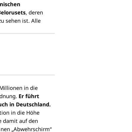
inischen
Belorusets
, deren
 sehen ist. Alle
Millionen in die
ordnung.
Er führt
uch in Deutschland.
tion in die Höhe
te damit auf den
einen „Abwehrschirm“