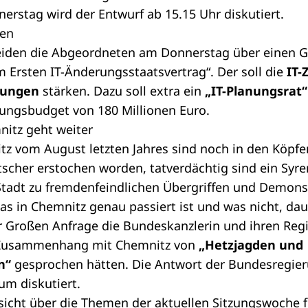
nerstag wird der Entwurf ab 15.15 Uhr diskutiert.
gen
eiden die Abgeordneten am Donnerstag über einen
G
 Ersten IT-Änderungsstaatsvertrag“. Der soll die
IT-
tungen
stärken. Dazu soll extra ein
„IT-Planungsrat“
rungsbudget von 180 Millionen Euro.
itz geht weiter
tz vom August letzten Jahres sind noch in den Köpf
utscher erstochen worden, tatverdächtig sind ein Syre
r Stadt zu fremdenfeindlichen Übergriffen und Demo
s in Chemnitz genau passiert ist und was nicht, dau
r
Großen Anfrage
die Bundeskanzlerin und ihren Reg
 im Zusammenhang mit Chemnitz von
„Hetzjagden und
n“
gesprochen hätten. Die
Antwort der Bundesregie
um diskutiert.
sicht über die Themen der aktuellen Sitzungswoche f