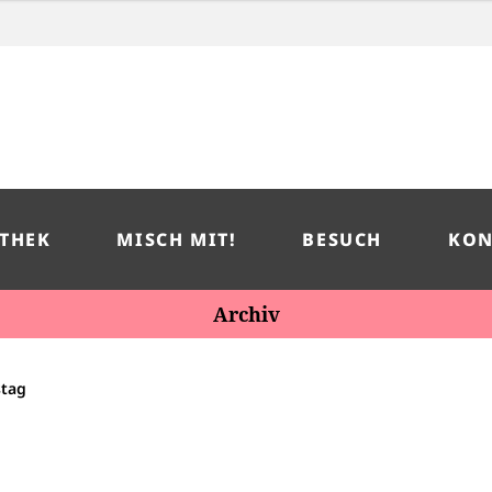
THEK
MISCH MIT!
BESUCH
KON
Archiv
stag