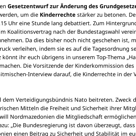
nen
Gesetzentwurf zur Änderung des Grundgesetz
t werden, um die
Kinderrechte
stärker zu betonen. De
5 Uhr eine Stunde lang debattiert. Zum Hintergrund
im Koalitionsvertrag nach der Bundestagswahl verein
unehmen. Da dies bisher noch nicht geschehen ist, 
ck verleihen, indem sie es auf die Tagesordnung se
 könnt ihr euch übrigens in unserem Top-Thema
„Ha
machen. Die Vorsitzende der Kinderkommission des
itmischen-Interview
darauf, die Kinderrechte in der
l dem Verteidigungsbündnis Nato beitreten. Zweck de
rischen Mitteln die Freiheit und Sicherheit ihrer Mitg
will Nordmazedonien die Mitgliedschaft ermöglichen.
zu: „Die Bundesregierung ist davon überzeugt, dass 
ien einen Beitrag zu Sicherheit und Stabilität im e