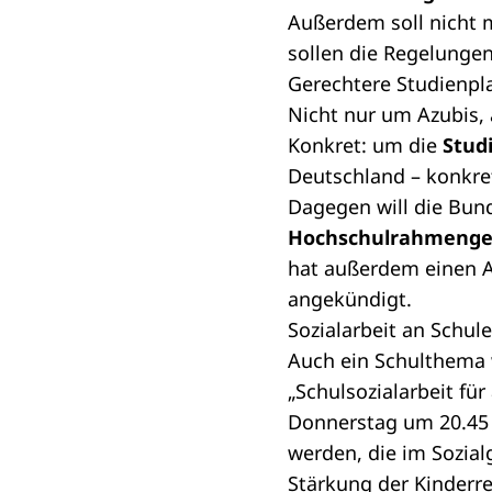
Außerdem soll nicht 
sollen die Regelunge
Gerechtere Studienpl
Nicht nur um Azubis,
Konkret: um die
Stud
Deutschland – konkret
Dagegen will die Bun
Hochschulrahmenge
hat außerdem einen A
angekündigt.
Sozialarbeit an Schul
Auch ein Schulthema 
„Schulsozialarbeit für
Donnerstag um 20.45 U
werden, die im Sozial
Stärkung der Kinderr