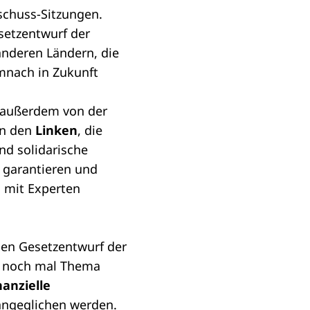
chuss-Sitzungen.
setzentwurf der
anderen Ländern, die
emnach in Zukunft
s außerdem von der
n den
Linken
, die
nd solidarische
 garantieren und
s mit Experten
nen
Gesetzentwurf der
m noch mal Thema
nanzielle
angeglichen werden.