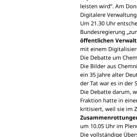
leisten wird“. Am Don
Digitalere Verwaltun
Um 21.30 Uhr entsch
Bundesregierung
„zum
öffentlichen Verwal
mit einem Digitalisie
Die Debatte um Chemn
Die Bilder aus Chemni
ein 35 Jahre alter De
der Tat war es in de
Die Debatte darum, wa
Fraktion hatte in eine
kritisiert, weil sie
Zusammenrottunge
um 10.05 Uhr im Plen
Die vollständige Über