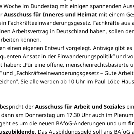
ie Woche im Bundestag mit einigen spannenden Auss
er
Ausschuss für Inneres und Heimat
mit einem
Ge
ein Fachkräfteeinwanderungsgesetz. Fachkräfte aus 
 einen Arbeitsvertrag in Deutschland haben, sollen d
arbeiten können.
en einen
eigenen Entwurf
vorgelegt. Anträge gibt e
equenten Ansatz in der Einwanderungspolitik“
und vo
ht haben:
„Für eine offene, menschenrechtsbasierte u
“
und
„Fachkräfteeinwanderungsgesetz – Gute Arbeit
eichen“
. Sie alle werden ab 10 Uhr im Paul-Löbe-Hau
bespricht der
Ausschuss für Arbeit und Soziales
ei
r dann am Donnerstag um 17.30 Uhr auch im Plenu
f geht es um die neuen BAföG-Änderungen und um
fi
uszubildende
. Das Ausbildungsgeld soll ans BAföG 