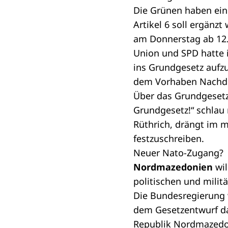
Die Grünen haben ei
Artikel 6 soll ergänz
am Donnerstag ab 12.1
Union und SPD hatte 
ins Grundgesetz aufz
dem Vorhaben Nachdru
Über das Grundgesetz
Grundgesetz!“
schlau 
Rüthrich, drängt im
m
festzuschreiben.
Neuer Nato-Zugang?
Nordmazedonien
wil
politischen und militä
Die Bundesregierung 
dem
Gesetzentwurf
da
Republik Nordmazedon