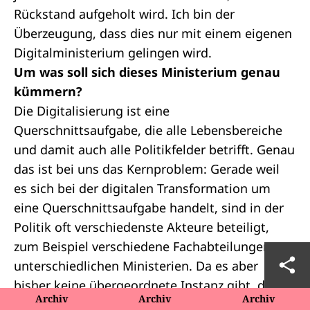
Rückstand aufgeholt wird. Ich bin der
Überzeugung, dass dies nur mit einem eigenen
Digitalministerium gelingen wird.
Um was soll sich dieses Ministerium genau
kümmern?
Die Digitalisierung ist eine
Querschnittsaufgabe, die alle Lebensbereiche
und damit auch alle Politikfelder betrifft. Genau
das ist bei uns das Kernproblem: Gerade weil
es sich bei der digitalen Transformation um
eine Querschnittsaufgabe handelt, sind in der
Politik oft verschiedenste Akteure beteiligt,
zum Beispiel verschiedene Fachabteilungen aus
unterschiedlichen Ministerien. Da es aber
bisher keine übergeordnete Instanz gibt, die
Archiv
Archiv
Archiv
diese Zusammenarbeit wirklich koordiniert und