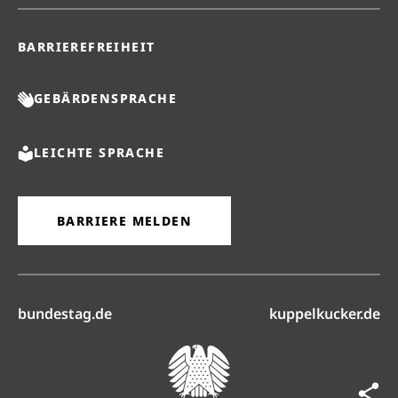
BARRIEREFREIHEIT
GEBÄRDENSPRACHE
LEICHTE SPRACHE
BARRIERE MELDEN
(öffnet in neuem Reiter)
(ö
bundestag.de
kuppelkucker.de